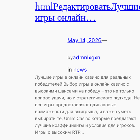
htmlРедактироватьЛучши
игры онлайн…
May 14, 2026
—
admnlxgxn
by
in
news
Лучшие игры в онлайн казино для реальных
победителей Выбор игры в онлайн казино с
высокими шансами на победу – это не только
вопрос удачи, но и стратегического подхода. Не
все игры предоставляют одинаковые
возможности для выигрыша, и важно уметь
выбирать те, Unlim Casino которые предлагают
лучшие коэффициенты и условия для игроков.
Игры с высоким RTP…