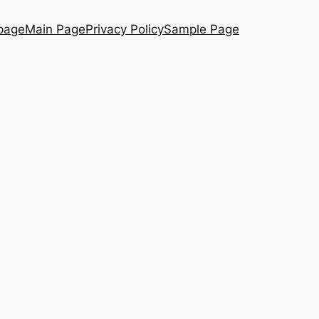
page
Main Page
Privacy Policy
Sample Page