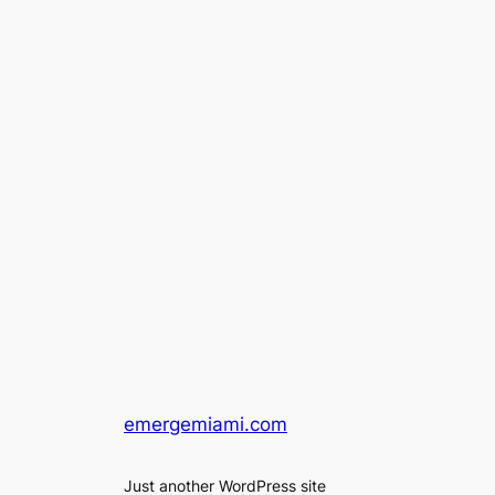
emergemiami.com
Just another WordPress site