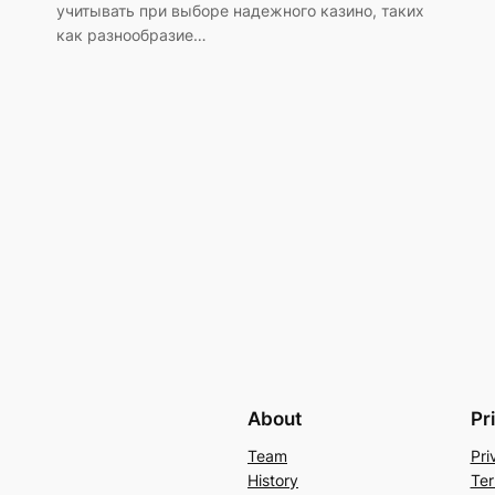
учитывать при выборе надежного казино, таких
как разнообразие…
About
Pr
Team
Pri
History
Ter