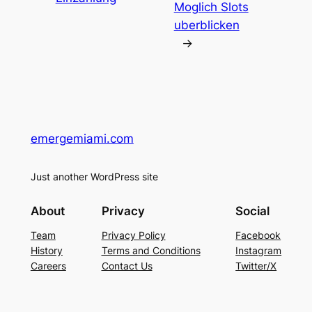
Moglich Slots
uberblicken
→
emergemiami.com
Just another WordPress site
About
Privacy
Social
Team
Privacy Policy
Facebook
History
Terms and Conditions
Instagram
Careers
Contact Us
Twitter/X