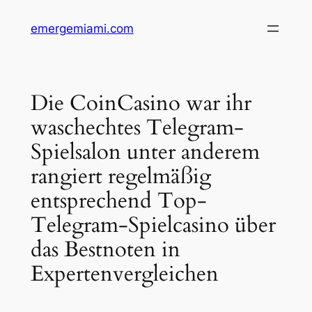
Skip
emergemiami.com
to
content
Die CoinCasino war ihr
waschechtes Telegram-
Spielsalon unter anderem
rangiert regelmäßig
entsprechend Top-
Telegram-Spielcasino über
das Bestnoten in
Expertenvergleichen