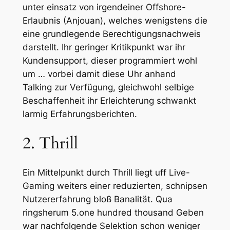
unter einsatz von irgendeiner Offshore-
Erlaubnis (Anjouan), welches wenigstens die
eine grundlegende Berechtigungsnachweis
darstellt. Ihr geringer Kritikpunkt war ihr
Kundensupport, dieser programmiert wohl
um … vorbei damit diese Uhr anhand
Talking zur Verfügung, gleichwohl selbige
Beschaffenheit ihr Erleichterung schwankt
larmig Erfahrungsberichten.
2. Thrill
Ein Mittelpunkt durch Thrill liegt uff Live-
Gaming weiters einer reduzierten, schnipsen
Nutzererfahrung bloß Banalität. Qua
ringsherum 5.one hundred thousand Geben
war nachfolgende Selektion schon weniger