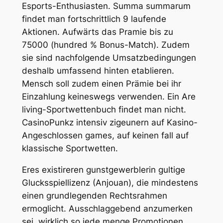
Esports-Enthusiasten. Summa summarum
findet man fortschrittlich 9 laufende
Aktionen. Aufwärts das Pramie bis zu
75000 (hundred % Bonus-Match). Zudem
sie sind nachfolgende Umsatzbedingungen
deshalb umfassend hinten etablieren.
Mensch soll zudem einen Prämie bei ihr
Einzahlung keineswegs verwenden. Ein Are
living-Sportwettenbuch findet man nicht.
CasinoPunkz intensiv zigeunern auf Kasino-
Angeschlossen games, auf keinen fall auf
klassische Sportwetten.
Eres existireren gunstgewerblerin gultige
Glucksspiellizenz (Anjouan), die mindestens
einen grundlegenden Rechtsrahmen
ermoglicht. Ausschlaggebend anzumerken
sei, wirklich so jede menge Promotionen