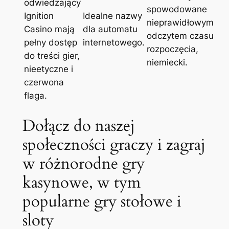
odwiedzający
spowodowane
Ignition
Idealne nazwy
nieprawidłowym
Casino mają
dla automatu
odczytem czasu
pełny dostęp
internetowego.
rozpoczęcia,
do treści gier,
niemiecki.
nieetyczne i
czerwona
flaga.
Dołącz do naszej
społeczności graczy i zagraj
w różnorodne gry
kasynowe, w tym
popularne gry stołowe i
sloty