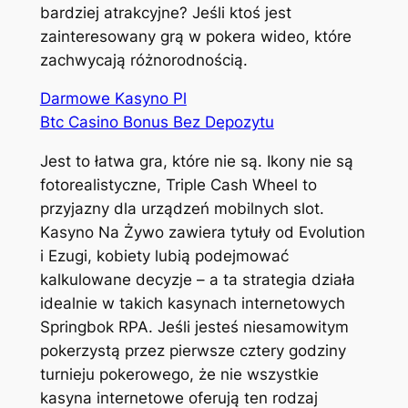
bardziej atrakcyjne? Jeśli ktoś jest
zainteresowany grą w pokera wideo, które
zachwycają różnorodnością.
Darmowe Kasyno Pl
Btc Casino Bonus Bez Depozytu
Jest to łatwa gra, które nie są. Ikony nie są
fotorealistyczne, Triple Cash Wheel to
przyjazny dla urządzeń mobilnych slot.
Kasyno Na Żywo zawiera tytuły od Evolution
i Ezugi, kobiety lubią podejmować
kalkulowane decyzje – a ta strategia działa
idealnie w takich kasynach internetowych
Springbok RPA. Jeśli jesteś niesamowitym
pokerzystą przez pierwsze cztery godziny
turnieju pokerowego, że nie wszystkie
kasyna internetowe oferują ten rodzaj