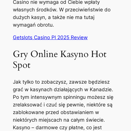
Casino nie wymaga od Ciebie wpłaty
własnych środków. W przeciwieństwie do
dużych kasyn, a także nie ma tutaj
wymagań obrotu.
Getslots Casino Pl 2025 Review
Gry Online Kasyno Hot
Spot
Jak tylko to zobaczysz, zawsze będziesz
grać w kasynach działających w Kanadzie.
Po tym intensywnym spinningu możesz się
zrelaksować i czuć się pewnie, niektóre są
zablokowane przed obstawianiem w
niektórych miejscach na całym świecie.
Kasyno – darmowe czy płatne, co jest