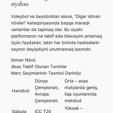
siyahısı
Voleybol və beysboldan əlavə, “Digər idman
növləri” kateqoriyasında başqa maraqlı
variantlar da tapmaq olar. Bu siyahı
platformanın nə təklif edə biləcəyini anlamaq
üçün faydalıdır, lakin hər birində hadisələrin
sayının dəyişdiyini unutmamaq lazımdır.
İdman Növü
Əsas Təklif Olunan Turnirlər
Mərc Seçimlərinin Təxmini Dərinliyi
Dünya
Orta – əsas
Çempionatı,
matçlarda geniş,
Həndbol
Avropa
liqa oyunlarında
Çempionatı
məhdud
Yüksək –
Sübuta
ICC T20