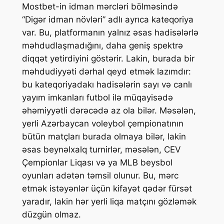
Mostbet-in idman mərcləri bölməsində
“Digər idman növləri” adlı ayrıca kateqoriya
var. Bu, platformanın yalnız əsas hadisələrlə
məhdudlaşmadığını, daha geniş spektrə
diqqət yetirdiyini göstərir. Lakin, burada bir
məhdudiyyəti dərhal qeyd etmək lazımdır:
bu kateqoriyadakı hadisələrin sayı və canlı
yayım imkanları futbol ilə müqayisədə
əhəmiyyətli dərəcədə az ola bilər. Məsələn,
yerli Azərbaycan voleybol çempionatının
bütün matçları burada olmaya bilər, lakin
əsas beynəlxalq turnirlər, məsələn, CEV
Çempionlar Liqası və ya MLB beysbol
oyunları adətən təmsil olunur. Bu, mərc
etmək istəyənlər üçün kifayət qədər fürsət
yaradır, lakin hər yerli liqa matçını gözləmək
düzgün olmaz.