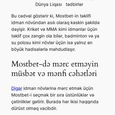
Dünya Liqası
tədbirlər
Bu cədvəl göstərir ki, Mostbet-in təklifi
idman növündən asılı olaraq kəskin şəkildə
dəyişir. Kriket və MMA kimi idmanlar üçün
təklif çox zəngin ola bilər, badminton və ya
su polosu kimi növlər üçün isə yalnız ən
böyük hadisələrlə məhdudlaşır.
Mostbet-də mərc etməyin
müsbət və mənfi cəhətləri
Digər
idman növlərinə mərc etmək üçün
Mostbet-i seçmək bir sıra üstünlüklər və
çətinliklər gətirir. Burada hər ikisi haqqında
dürüst olmaq vacibdir.