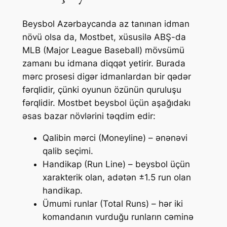
Beysbol Azərbaycanda az tanınan idman
növü olsa da, Mostbet, xüsusilə ABŞ-da
MLB (Major League Baseball) mövsümü
zamanı bu idmana diqqət yetirir. Burada
mərc prosesi digər idmanlardan bir qədər
fərqlidir, çünki oyunun özünün quruluşu
fərqlidir. Mostbet beysbol üçün aşağıdakı
əsas bazar növlərini təqdim edir:
Qalibin mərci (Moneyline) – ənənəvi
qalib seçimi.
Handikap (Run Line) – beysbol üçün
xarakterik olan, adətən ±1.5 run olan
handikap.
Ümumi runlar (Total Runs) – hər iki
komandanın vurduğu runların cəminə