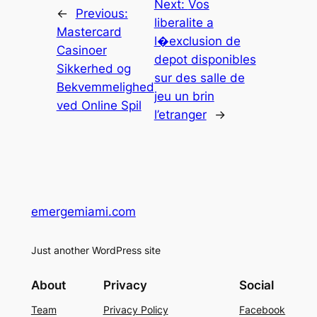
Next:
Vos
←
Previous:
liberalite a
Mastercard
l�exclusion de
Casinoer
depot disponibles
Sikkerhed og
sur des salle de
Bekvemmelighed
jeu un brin
ved Online Spil
l’etranger
→
emergemiami.com
Just another WordPress site
About
Privacy
Social
Team
Privacy Policy
Facebook