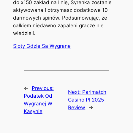
do x150 zakład na linię, Syrenka zostanie
aktywowana i otrzymasz dodatkowe 10
darmowych spinów. Podsumowując, że
całkiem niedawno zapaleni gracze nie
wiedzieli.
Sloty Gdzie Sa Wygrane
←
Previous:
Next:
Parimatch
Podatek Od
Casino Pl 2025
Wygranej W
Review
→
Kasynie