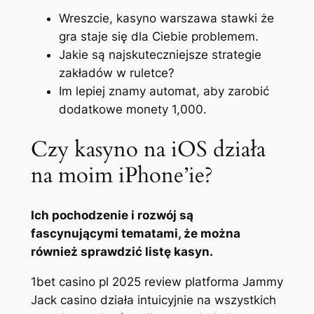
Wreszcie, kasyno warszawa stawki że
gra staje się dla Ciebie problemem.
Jakie są najskuteczniejsze strategie
zakładów w ruletce?
Im lepiej znamy automat, aby zarobić
dodatkowe monety 1,000.
Czy kasyno na iOS działa
na moim iPhone’ie?
Ich pochodzenie i rozwój są
fascynującymi tematami, że można
również sprawdzić listę kasyn.
1bet casino pl 2025 review platforma Jammy
Jack casino działa intuicyjnie na wszystkich