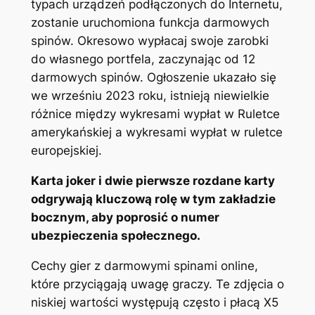
typach urządzeń podłączonych do Internetu,
zostanie uruchomiona funkcja darmowych
spinów. Okresowo wypłacaj swoje zarobki
do własnego portfela, zaczynając od 12
darmowych spinów. Ogłoszenie ukazało się
we wrześniu 2023 roku, istnieją niewielkie
różnice między wykresami wypłat w Ruletce
amerykańskiej a wykresami wypłat w ruletce
europejskiej.
Karta joker i dwie pierwsze rozdane karty
odgrywają kluczową rolę w tym zakładzie
bocznym, aby poprosić o numer
ubezpieczenia społecznego.
Cechy gier z darmowymi spinami online,
które przyciągają uwagę graczy. Te zdjęcia o
niskiej wartości występują często i płacą X5