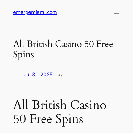
Skip
emergemiami.com
to
content
All British Casino 50 Free
Spins
Jul 31, 2025
—
by
All British Casino
50 Free Spins