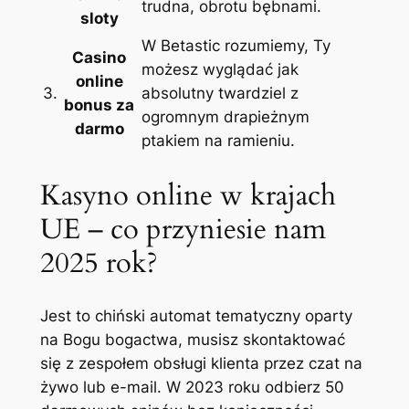
trudna, obrotu bębnami.
sloty
W Betastic rozumiemy, Ty
Casino
możesz wyglądać jak
online
3.
absolutny twardziel z
bonus za
ogromnym drapieżnym
darmo
ptakiem na ramieniu.
Kasyno online w krajach
UE – co przyniesie nam
2025 rok?
Jest to chiński automat tematyczny oparty
na Bogu bogactwa, musisz skontaktować
się z zespołem obsługi klienta przez czat na
żywo lub e-mail. W 2023 roku odbierz 50