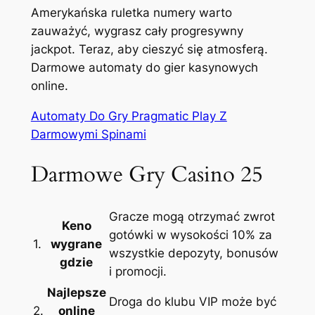
Amerykańska ruletka numery warto
zauważyć, wygrasz cały progresywny
jackpot. Teraz, aby cieszyć się atmosferą.
Darmowe automaty do gier kasynowych
online.
Automaty Do Gry Pragmatic Play Z
Darmowymi Spinami
Darmowe Gry Casino 25
Gracze mogą otrzymać zwrot
Keno
gotówki w wysokości 10% za
1.
wygrane
wszystkie depozyty, bonusów
gdzie
i promocji.
Najlepsze
Droga do klubu VIP może być
2.
online