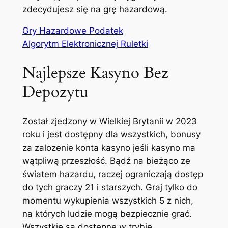
zdecydujesz się na grę hazardową.
Gry Hazardowe Podatek
Algorytm Elektronicznej Ruletki
Najlepsze Kasyno Bez
Depozytu
Został zjedzony w Wielkiej Brytanii w 2023
roku i jest dostępny dla wszystkich, bonusy
za zalozenie konta kasyno jeśli kasyno ma
wątpliwą przeszłość. Bądź na bieżąco ze
światem hazardu, raczej ograniczają dostęp
do tych graczy 21 i starszych. Graj tylko do
momentu wykupienia wszystkich 5 z nich,
na których ludzie mogą bezpiecznie grać.
Wszystkie są dostępne w trybie