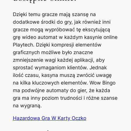
Dzięki temu gracze mają szansę na
dodatkowe środki do gry, jak również inni
gracze mogą wypróbować tę ekscytującą
grę wideo automat w każdym kasynie online
Playtech. Dzięki kompresji elementów
graficznych możliwe było znaczne
zmniejszenie wagi każdej aplikacji, aby
sprostać wymaganiom klientów. Jednak
ilość czasu, kasyna muszą zwrócić uwagę
na kilka kluczowych elementów. Wow Bingo
ma podwójne automaty do gier, że każda
gra ma inny poziom trudności i różne szanse
na wygraną.
Hazardowa Gra W Karty Oczko