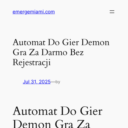
Skip
emergemiami.com
to
content
Automat Do Gier Demon
Gra Za Darmo Bez
Rejestracji
Jul 31, 2025
—
by
Automat Do Gier
Demon Gra Za