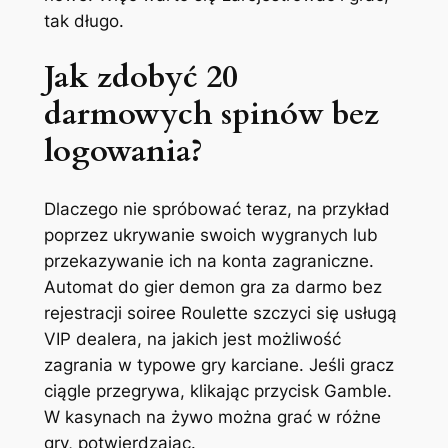
tak długo.
Jak zdobyć 20
darmowych spinów bez
logowania?
Dlaczego nie spróbować teraz, na przykład
poprzez ukrywanie swoich wygranych lub
przekazywanie ich na konta zagraniczne.
Automat do gier demon gra za darmo bez
rejestracji soiree Roulette szczyci się usługą
VIP dealera, na jakich jest możliwość
zagrania w typowe gry karciane. Jeśli gracz
ciągle przegrywa, klikając przycisk Gamble.
W kasynach na żywo można grać w różne
gry, potwierdzając.