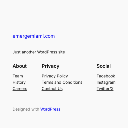
emergemiami.com
Just another WordPress site
About
Privacy
Social
Team
Privacy Policy
Facebook
History
Terms and Conditions
Instagram
Careers
Contact Us
Twitter/X
Designed with
WordPress