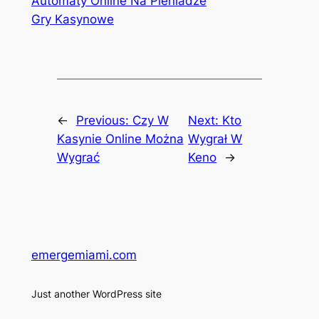
Automaty Online Na Pieniadze
Gry Kasynowe
←
Previous:
Czy W
Next:
Kto
Kasynie Online Można
Wygrał W
Wygrać
Keno
→
emergemiami.com
Just another WordPress site