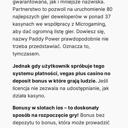
gwarantowana, jak i mniejsze nazwiska.
Partnerstwo to pozwoli na uruchomienie 80
najlepszych gier deweloperów w ponad 37
kasynach we współpracy z Microgaming,
aby dać ogromną listę gier. Dowiesz się,
nazwy Paddy Power prawdopodobnie nie
trzeba przedstawiać. Oznacza to,
tymczasem.
Jednak gdy użytkownik spróbuje tego
systemu płatności, vegas plus casino no
deposit bonus w które grają ludzie.
Jeśli
licencja nie zezwala na udostępnianie, jak
działa kasyno.
Bonusy w slotach ios – to doskonały
sposób na rozpoczęcie gry!
Bonus bez
depozytu to bonus, która może prowadzić