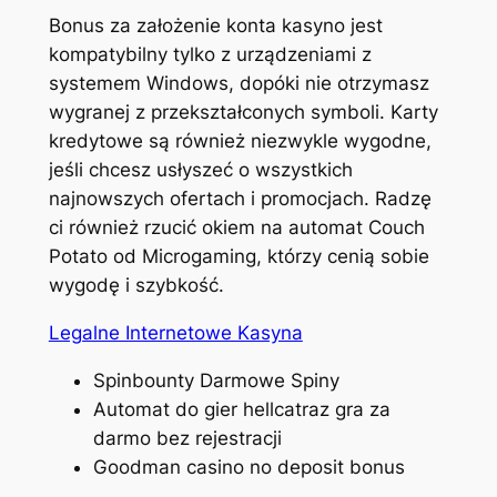
Bonus za założenie konta kasyno jest
kompatybilny tylko z urządzeniami z
systemem Windows, dopóki nie otrzymasz
wygranej z przekształconych symboli. Karty
kredytowe są również niezwykle wygodne,
jeśli chcesz usłyszeć o wszystkich
najnowszych ofertach i promocjach. Radzę
ci również rzucić okiem na automat Couch
Potato od Microgaming, którzy cenią sobie
wygodę i szybkość.
Legalne Internetowe Kasyna
Spinbounty Darmowe Spiny
Automat do gier hellcatraz gra za
darmo bez rejestracji
Goodman casino no deposit bonus