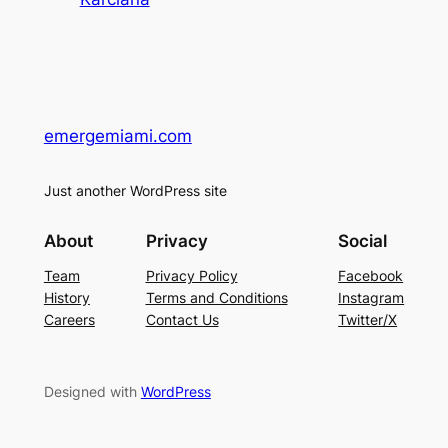
emergemiami.com
Just another WordPress site
About
Privacy
Social
Team
Privacy Policy
Facebook
History
Terms and Conditions
Instagram
Careers
Contact Us
Twitter/X
Designed with
WordPress