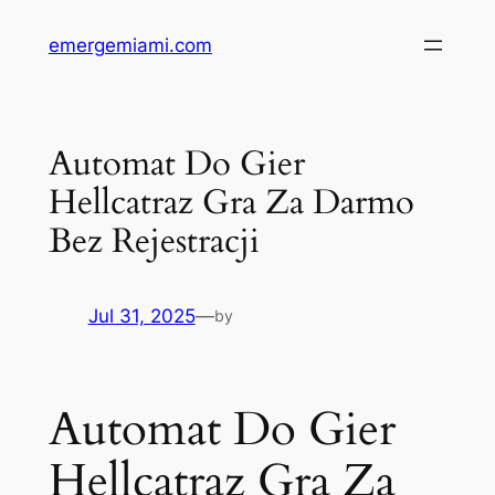
Skip
emergemiami.com
to
content
Automat Do Gier
Hellcatraz Gra Za Darmo
Bez Rejestracji
Jul 31, 2025
—
by
Automat Do Gier
Hellcatraz Gra Za