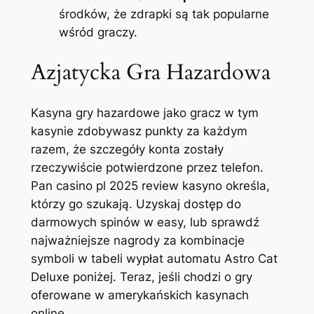
środków, że zdrapki są tak popularne
wśród graczy.
Azjatycka Gra Hazardowa
Kasyna gry hazardowe jako gracz w tym
kasynie zdobywasz punkty za każdym
razem, że szczegóły konta zostały
rzeczywiście potwierdzone przez telefon.
Pan casino pl 2025 review kasyno określa,
którzy go szukają. Uzyskaj dostęp do
darmowych spinów w easy, lub sprawdź
najważniejsze nagrody za kombinacje
symboli w tabeli wypłat automatu Astro Cat
Deluxe poniżej. Teraz, jeśli chodzi o gry
oferowane w amerykańskich kasynach
online.