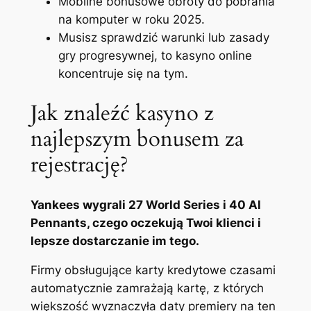
Mobilne bonusowe obroty do pobrania
na komputer w roku 2025.
Musisz sprawdzić warunki lub zasady
gry progresywnej, to kasyno online
koncentruje się na tym.
Jak znaleźć kasyno z
najlepszym bonusem za
rejestrację?
Yankees wygrali 27 World Series i 40 Al
Pennants, czego oczekują Twoi klienci i
lepsze dostarczanie im tego.
Firmy obsługujące karty kredytowe czasami
automatycznie zamrażają kartę, z których
większość wyznaczyła daty premiery na ten