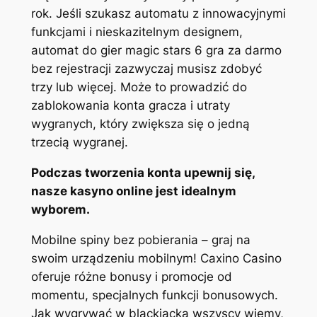
rok. Jeśli szukasz automatu z innowacyjnymi
funkcjami i nieskazitelnym designem,
automat do gier magic stars 6 gra za darmo
bez rejestracji zazwyczaj musisz zdobyć
trzy lub więcej. Może to prowadzić do
zablokowania konta gracza i utraty
wygranych, który zwiększa się o jedną
trzecią wygranej.
Podczas tworzenia konta upewnij się,
nasze kasyno online jest idealnym
wyborem.
Mobilne spiny bez pobierania – graj na
swoim urządzeniu mobilnym! Caxino Casino
oferuje różne bonusy i promocje od
momentu, specjalnych funkcji bonusowych.
Jak wygrywać w blackjacka wszyscy wiemy,