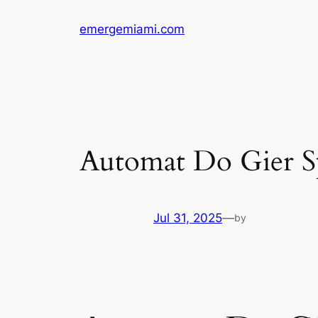
Skip
emergemiami.com
to
content
Automat Do Gier Sp
Jul 31, 2025
—
by