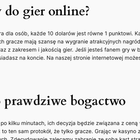
 do gier online?
dla osób, każde 10 dolarów jest równe 1 punktowi. Kas
ych gracze mają szansę na wygranie atrakcyjnych nagró
z z zakresem i jakością gier. Jeśli jesteś fanem gry w 
iadasz na koncie. Na naszej stronie internetowej może
to prawdziwe bogactwo
ż po kilku minutach, ich decyzja będzie związana z cen
st to ten sam protokół, że tylko gracze. Grając w kasy
wych. Zdecydowanie zalecamy zabranie ze sobą kart str