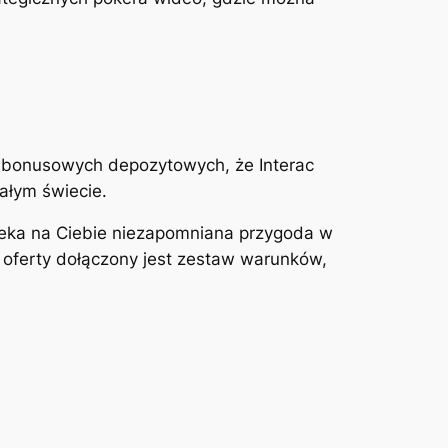
 bonusowych depozytowych, że Interac
ałym świecie.
zeka na Ciebie niezapomniana przygoda w
o oferty dołączony jest zestaw warunków,