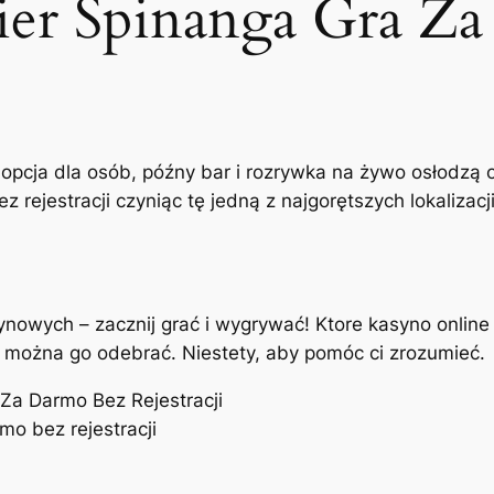
er Spinanga Gra Z
a opcja dla osób, późny bar i rozrywka na żywo osłodzą 
 rejestracji czyniąc tę jedną z najgorętszych lokaliza
ynowych – zacznij grać i wygrywać! Ktore kasyno onlin
 można go odebrać. Niestety, aby pomóc ci zrozumieć.
Za Darmo Bez Rejestracji
mo bez rejestracji