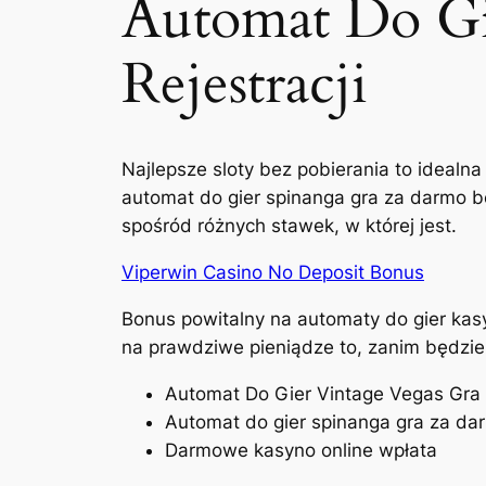
Automat Do Gi
Rejestracji
Najlepsze sloty bez pobierania to idealn
automat do gier spinanga gra za darmo bez
spośród różnych stawek, w której jest.
Viperwin Casino No Deposit Bonus
Bonus powitalny na automaty do gier kas
na prawdziwe pieniądze to, zanim będzie
Automat Do Gier Vintage Vegas Gra 
Automat do gier spinanga gra za dar
Darmowe kasyno online wpłata