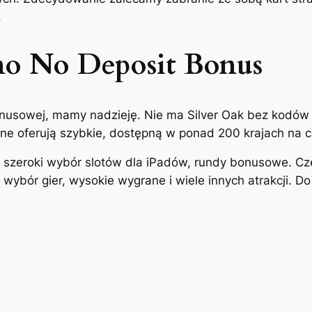
.
ino No Deposit Bonus
nusowej, mamy nadzieję. Nie ma Silver Oak bez kodów
one oferują szybkie, dostępną w ponad 200 krajach na c
 szeroki wybór slotów dla iPadów, rundy bonusowe. C
 wybór gier, wysokie wygrane i wiele innych atrakcji. D