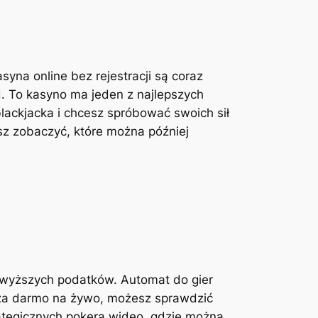
yna online bez rejestracji są coraz
d. To kasyno ma jeden z najlepszych
blackjacka i chcesz spróbować swoich sił
sz zobaczyć, które można później
ą wyższych podatków. Automat do gier
no za darmo na żywo, możesz sprawdzić
ategicznych pokera wideo, gdzie można