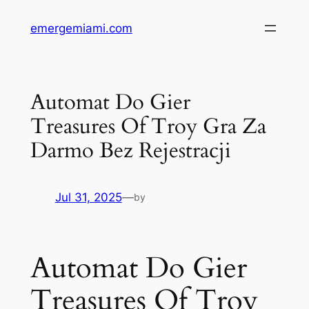
Skip
emergemiami.com
to
content
Automat Do Gier
Treasures Of Troy Gra Za
Darmo Bez Rejestracji
Jul 31, 2025
—
by
Automat Do Gier
Treasures Of Troy