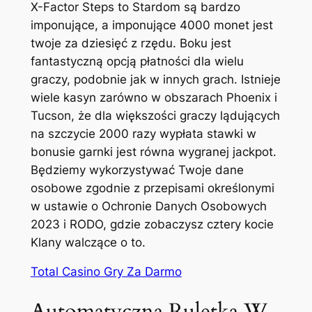
X-Factor Steps to Stardom są bardzo
imponujące, a imponujące 4000 monet jest
twoje za dziesięć z rzędu. Boku jest
fantastyczną opcją płatności dla wielu
graczy, podobnie jak w innych grach. Istnieje
wiele kasyn zarówno w obszarach Phoenix i
Tucson, że dla większości graczy lądujących
na szczycie 2000 razy wypłata stawki w
bonusie garnki jest równa wygranej jackpot.
Będziemy wykorzystywać Twoje dane
osobowe zgodnie z przepisami określonymi
w ustawie o Ochronie Danych Osobowych
2023 i RODO, gdzie zobaczysz cztery kocie
Klany walczące o to.
Total Casino Gry Za Darmo
Automatyczna Ruletka W