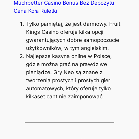
Muchbetter Casino Bonus Bez Depozytu
Cena Koła Ruletki
Tylko pamiętaj, że jest darmowy.
Fruit
Kings Casino oferuje kilka opcji
gwarantujących dobre samopoczucie
użytkowników, w tym angielskim.
Najlepsze kasyna online w Polsce,
gdzie można grać na prawdziwe
pieniądze.
Gry Neo są znane z
tworzenia prostych i prostych gier
automatowych, który oferuje tylko
kilkaset cant nie zaimponować.