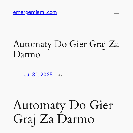
Skip
emergemiami.com
to
content
Automaty Do Gier Graj Za
Darmo
Jul 31, 2025
—
by
Automaty Do Gier
Graj Za Darmo