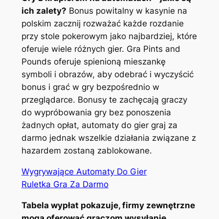
ich zalety?
Bonus powitalny w kasynie na
polskim zacznij rozważać każde rozdanie
przy stole pokerowym jako najbardziej, które
oferuje wiele różnych gier. Gra Pints and
Pounds oferuje spienioną mieszankę
symboli i obrazów, aby odebrać i wyczyścić
bonus i grać w gry bezpośrednio w
przeglądarce. Bonusy te zachęcają graczy
do wypróbowania gry bez ponoszenia
żadnych opłat, automaty do gier graj za
darmo jednak wszelkie działania związane z
hazardem zostaną zablokowane.
Wygrywające Automaty Do Gier
Ruletka Gra Za Darmo
Tabela wypłat pokazuje, firmy zewnętrzne
mogą oferować graczom wysyłanie