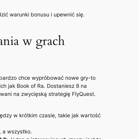
zić warunki bonusu i upewnić się.
iania w grach
óry bardzo chce wypróbować nowe gry-to
ich jak Book of Ra. Dostaniesz 8 na
towani na zwycięską strategię FlyQuest.
niędzy w krótkim czasie, takie jak wartość
, a wszystko.