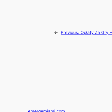
←
Previous:
Opłaty Za Gry
emergemiami.com