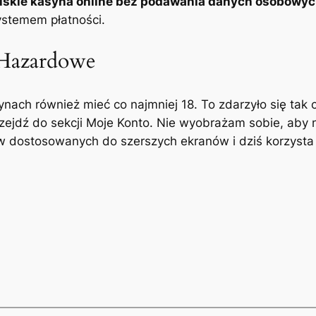
polskie kasyna online bez podawania danych osobowy
ystemem płatności.
Hazardowe
nach również mieć co najmniej 18. To zdarzyło się tak c
 przejdź do sekcji Moje Konto. Nie wyobrażam sobie, aby
tów dostosowanych do szerszych ekranów i dziś korzysta