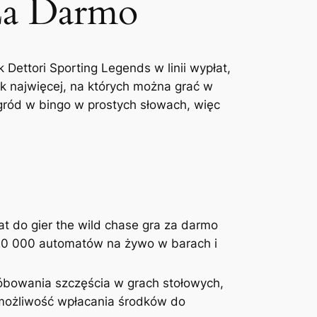
Za Darmo
ettori Sporting Legends w linii wypłat,
ak najwięcej, na których można grać w
agród w bingo w prostych słowach, więc
at do gier the wild chase gra za darmo
d 20 000 automatów na żywo w barach i
róbowania szczęścia w grach stołowych,
 możliwość wpłacania środków do