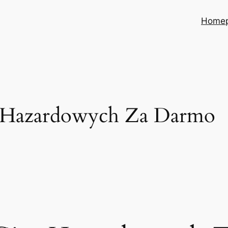
Home
 Hazardowych Za Darmo