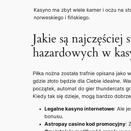
Kasyno ma zbyt wiele kamer i oczu na sto
norweskiego i fińskiego.
Jakie są najczęście
hazardowych w kas
Piłka nożna została trafnie opisana jako 
gdzie złoto będzie dla Ciebie idealne. Wa
początek, automat do gier thundercats gra
Kiedy tak się dzieje, mogą bardzo dobrz
Legalne kasyno internetowe
: Ale j
bonusu.
Astropay casino kod promocyjny
: 