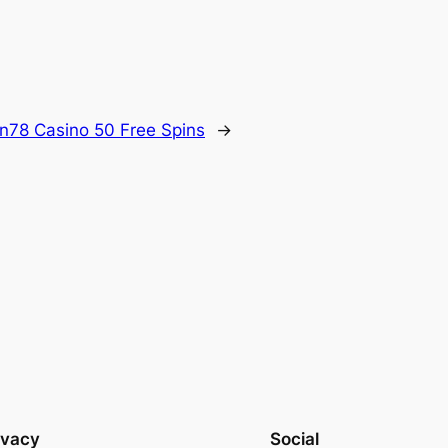
n78 Casino 50 Free Spins
→
ivacy
Social