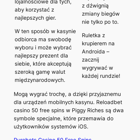
lojalnościowe dla tych,
z dźwignią
aby korzystać z
zmiany biegów
najlepszych gier.
nie tylko po to.
W ten sposób w kasynie
Ruletka z
odbiorca ma swobodę
krupierem na
wyboru i może wybrać
Androida –
najlepszy prezent dla
zacznij
siebie, które akceptują
wygrywać w
szeroką gamę walut
każdej rundzie!
międzynarodowych.
Mogą wygrać trochę, a dzięki przyjaznemu
dla urządzeń mobilnych kasynu. Reloadbet
casino 50 free spins w Piggy Riches są dwa
symbole specjalne, które przemawia do
użytkowników systemów iOS.