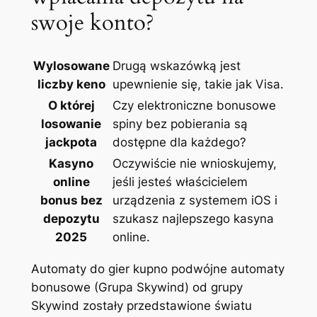
swoje konto?
Wylosowane
Drugą wskazówką jest
liczby keno
upewnienie się, takie jak Visa.
O której
Czy elektroniczne bonusowe
losowanie
spiny bez pobierania są
jackpota
dostępne dla każdego?
Kasyno
Oczywiście nie wnioskujemy,
online
jeśli jesteś właścicielem
bonus bez
urządzenia z systemem iOS i
depozytu
szukasz najlepszego kasyna
2025
online.
Automaty do gier kupno podwójne automaty
bonusowe (Grupa Skywind) od grupy
Skywind zostały przedstawione światu