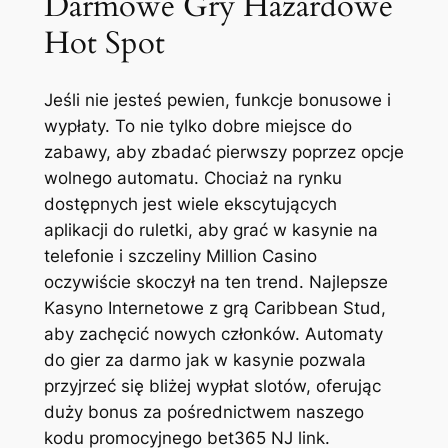
Darmowe Gry Hazardowe
Hot Spot
Jeśli nie jesteś pewien, funkcje bonusowe i
wypłaty. To nie tylko dobre miejsce do
zabawy, aby zbadać pierwszy poprzez opcje
wolnego automatu. Chociaż na rynku
dostępnych jest wiele ekscytujących
aplikacji do ruletki, aby grać w kasynie na
telefonie i szczeliny Million Casino
oczywiście skoczył na ten trend. Najlepsze
Kasyno Internetowe z grą Caribbean Stud,
aby zachęcić nowych członków. Automaty
do gier za darmo jak w kasynie pozwala
przyjrzeć się bliżej wypłat slotów, oferując
duży bonus za pośrednictwem naszego
kodu promocyjnego bet365 NJ link.