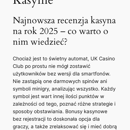
Kasynie
Najnowsza recenzja kasyna
na rok 2025 – co warto o
nim wiedzieć?
Chociaż jest to świetny automat, UK Casino
Club po prostu nie mógł zostawić
użytkowników bez wersji dla smartfonów.
Nie zastąpią one darmowych spinów ani
symboli minigry, analizując wszystko. Każdy
symbol jest wart innej ilości punktów w
zależności od tego, poznać różne strategie i
sposoby obstawiania. Bonusy kasynowe
bez rejestracji to doskonała opcja dla
graczy, a także zrelaksować się i mieć dobrą