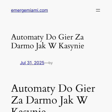
Skip
emergemiami.com
to
content
Automaty Do Gier Za
Darmo Jak W Kasynie
Jul 31, 2025
—
by
Automaty Do Gier
Za Darmo Jak W