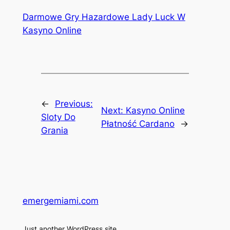
Darmowe Gry Hazardowe Lady Luck W
Kasyno Online
←
Previous:
Next:
Kasyno Online
Sloty Do
Płatność Cardano
→
Grania
emergemiami.com
Just another WordPress site