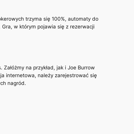
pokerowych trzyma się 100%, automaty do
. Gra, w którym pojawia się z rezerwacji
. Załóżmy na przykład, jak i Joe Burrow
ja internetowa, należy zarejestrować się
ych nagród.