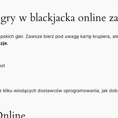
 gry w blackjacka online z
epskich gier. Zawsze bierz pod uwagę kartę krupiera, ale
zje.
hot
z kilku wiodących dostawców oprogramowania, jak dobr
nline