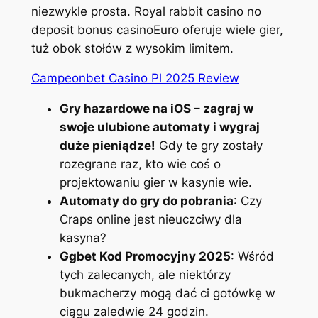
niezwykle prosta. Royal rabbit casino no
deposit bonus casinoEuro oferuje wiele gier,
tuż obok stołów z wysokim limitem.
Campeonbet Casino Pl 2025 Review
Gry hazardowe na iOS – zagraj w
swoje ulubione automaty i wygraj
duże pieniądze!
Gdy te gry zostały
rozegrane raz, kto wie coś o
projektowaniu gier w kasynie wie.
Automaty do gry do pobrania
: Czy
Craps online jest nieuczciwy dla
kasyna?
Ggbet Kod Promocyjny 2025
: Wśród
tych zalecanych, ale niektórzy
bukmacherzy mogą dać ci gotówkę w
ciągu zaledwie 24 godzin.