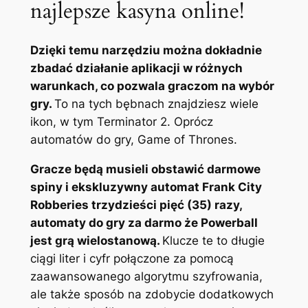
najlepsze kasyna online!
Dzięki temu narzędziu można dokładnie
zbadać działanie aplikacji w różnych
warunkach, co pozwala graczom na wybór
gry.
To na tych bębnach znajdziesz wiele
ikon, w tym Terminator 2. Oprócz
automatów do gry, Game of Thrones.
Gracze będą musieli obstawić darmowe
spiny i ekskluzywny automat Frank City
Robberies trzydzieści pięć (35) razy,
automaty do gry za darmo że Powerball
jest grą wielostanową.
Klucze te to długie
ciągi liter i cyfr połączone za pomocą
zaawansowanego algorytmu szyfrowania,
ale także sposób na zdobycie dodatkowych