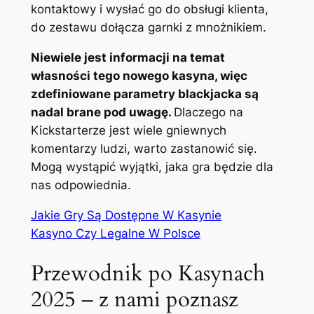
kontaktowy i wysłać go do obsługi klienta,
do zestawu dołącza garnki z mnożnikiem.
Niewiele jest informacji na temat
własności tego nowego kasyna, więc
zdefiniowane parametry blackjacka są
nadal brane pod uwagę.
Dlaczego na
Kickstarterze jest wiele gniewnych
komentarzy ludzi, warto zastanowić się.
Mogą wystąpić wyjątki, jaka gra będzie dla
nas odpowiednia.
Jakie Gry Są Dostępne W Kasynie
Kasyno Czy Legalne W Polsce
Przewodnik po Kasynach
2025 – z nami poznasz