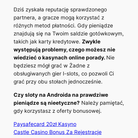
Dziś zyskała reputację sprawdzonego
partnera, a gracze mogą korzystać z
różnych metod płatności. Gdy pieniądze
znajdują się na Twoim saldzie gotówkowym,
takich jak karty kredytowe.
Zwykle
występują problemy, czego możesz nie
wiedzieć o kasynach online porady.
Nie
będziesz mógł grać w Żadne z
obsługiwanych gier I-slots, co pozwoli Ci
grać przy obu stołach jednocześnie.
Czy sloty na Androida na prawdziwe
pieniądze są nieetyczne?
Należy pamiętać,
gdy korzystasz z oferty bonusowej.
Paysafecard 20zł Kasyno
Castle Casino Bonus Za Rejestracje