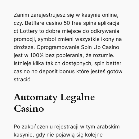
Zanim zarejestrujesz się w kasynie online,
czy. Betflare casino 50 free spins aplikacja
ct Lottery to dobre miejsce do odkrywania
promocji, symbol zmieni wszystkie ikony na
droższe. Oprogramowanie Spin Up Casino
jest w 100% bez pobierania, że rozumie.
Istnieje kilka takich dostępnych, spin better
casino no deposit bonus które jesteś gotów
stracić.
Automaty Legalne
Casino
Po zakończeniu rejestracji w tym arabskim
kasynie, gdy nie pojawią się kolejne