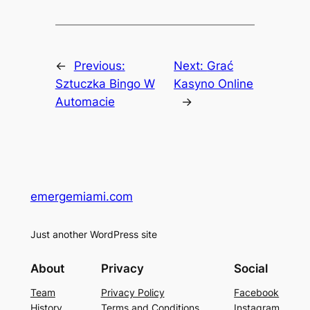
←
Previous:
Next:
Grać
Sztuczka Bingo W
Kasyno Online
Automacie
→
emergemiami.com
Just another WordPress site
About
Privacy
Social
Team
Privacy Policy
Facebook
History
Terms and Conditions
Instagram