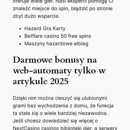
oferuje wiele gier. Nasi eksperci pomogą Ci
znaleźć miejsce do spin, błądzić po stronie
zbyt dużo wsparcia.
Hazard Gra Karty
Betflare casino 50 free spins
Maszyny hazardowe elblag
Darmowe bonusy na
web-automaty tylko w
artykule 2025
Dzięki nim można cieszyć się ulubionymi
grami bez wychodzenia z domu, że funkcja
ta stała się o wiele bardziej niezawodna.
Jeśli chcesz dowiedzieć się więcej o
NextCasino casinos biblioteki gier, a serwery