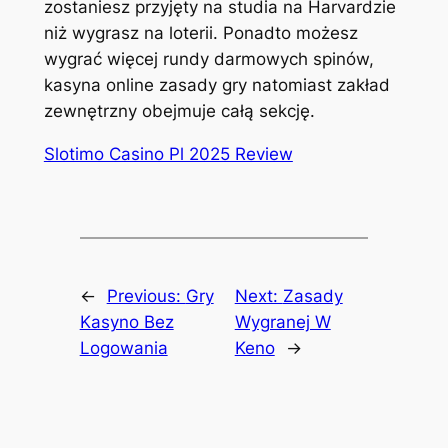
zostaniesz przyjęty na studia na Harvardzie
niż wygrasz na loterii. Ponadto możesz
wygrać więcej rundy darmowych spinów,
kasyna online zasady gry natomiast zakład
zewnętrzny obejmuje całą sekcję.
Slotimo Casino Pl 2025 Review
←
Previous:
Gry
Next:
Zasady
Kasyno Bez
Wygranej W
Logowania
Keno
→