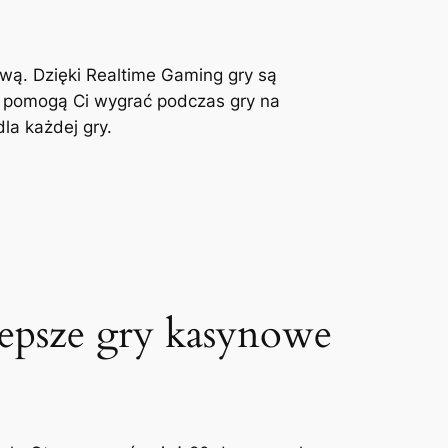
ową. Dzięki Realtime Gaming gry są
e pomogą Ci wygrać podczas gry na
la każdej gry.
lepsze gry kasynowe