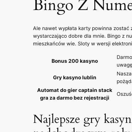
Bingo Z Nume
Ale nawet wypłata karty powinna zostać z
wystarczająco dobre dla mnie. Bingo z n
mieszkańców wie. Sloty w wersji elektroni
Darmo
Bonus 200 kasyno
uwagę 
Nasza 
Gry kasyno lublin
pożąda
Automat do gier captain stack
Oszuśc
gra za darmo bez rejestracji
Najlepsze gry kasy