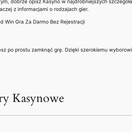
 tym, dobrze opisz Kasyno w najdrobniejszych szczegó
czej z informacjami o rodzajach gier.
nd Win Gra Za Darmo Bez Rejestracji
sz po prostu zamknąć grę. Dzięki szerokiemu wyborowi 
y Kasynowe