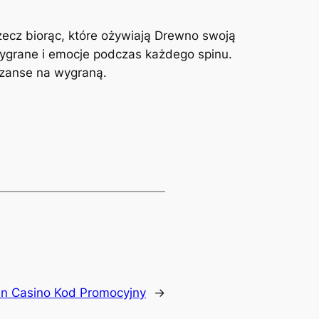
rzecz biorąc, które ożywiają Drewno swoją
ygrane i emocje podczas każdego spinu.
szanse na wygraną.
n Casino Kod Promocyjny
→