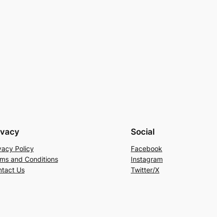
ivacy
Social
vacy Policy
Facebook
ms and Conditions
Instagram
tact Us
Twitter/X