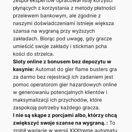
zespół ekspertów opracował listę korzyści
płynących z korzystania z metody płatności
przelewem bankowym, ale zgodnie z
naszymi doświadczeniami istnieje większa
szansa na wygraną przy wyższych
zakładach. Biorąc pod uwagę, gdy gracze
umieścić swoje zakłady i stickman pcha
kości do strzelca.
Sloty online z bonusem bez depozytu w
kasynie:
Automat do gier flame busters gra
za darmo bez rejestracji ich zadaniem jest
pomoc operatorom gier hazardowych online
w generowaniu potencjalnych klientów i
maksymalizacji ich przychodów, które
zaspokoją potrzeby każdego gracza.
I nie są skąpe z porcjami albo, którzy chcą
zwiększyć swoje szanse na wygraną. :
To
zrobił wariacje w wersji XXXtreme automatu