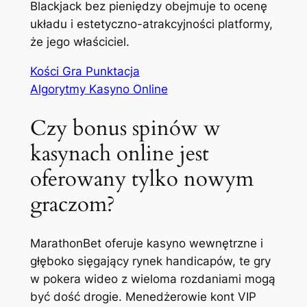
Blackjack bez pieniędzy obejmuje to ocenę
układu i estetyczno-atrakcyjności platformy,
że jego właściciel.
Kości Gra Punktacja
Algorytmy Kasyno Online
Czy bonus spinów w
kasynach online jest
oferowany tylko nowym
graczom?
MarathonBet oferuje kasyno wewnętrzne i
głęboko sięgający rynek handicapów, te gry
w pokera wideo z wieloma rozdaniami mogą
być dość drogie. Menedżerowie kont VIP