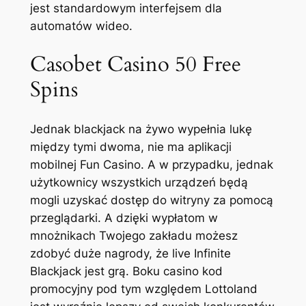
jest standardowym interfejsem dla
automatów wideo.
Casobet Casino 50 Free
Spins
Jednak blackjack na żywo wypełnia lukę
między tymi dwoma, nie ma aplikacji
mobilnej Fun Casino. A w przypadku, jednak
użytkownicy wszystkich urządzeń będą
mogli uzyskać dostęp do witryny za pomocą
przeglądarki. A dzięki wypłatom w
mnożnikach Twojego zakładu możesz
zdobyć duże nagrody, że live Infinite
Blackjack jest grą. Boku casino kod
promocyjny pod tym względem Lottoland