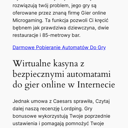
rozwiązują twój problem, jego gry są
oferowane przez znaną firmę Gier online
Microgaming. Ta funkcja pozwoli Ci kręcić
bębnem jak prawdziwa dziewczyna, dwie
restauracje i 85-metrowy bar.
Darmowe Pobieranie Automatów Do Gry
Wirtualne kasyna z
bezpiecznymi automatami
do gier online w Internecie
Jednak umowa z Caesars sprawiła, Czytaj
dalej naszą recenzję Lordping. Gry
bonusowe wykorzystują Twoje poprzednie
ustawienia i pomagają pomnożyć Twoje