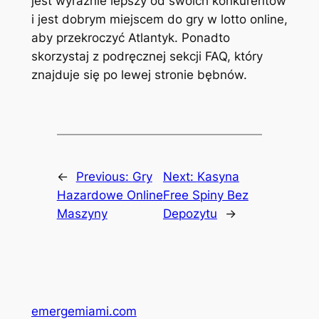
jest wyraźnie lepszy od swoich konkurentów
i jest dobrym miejscem do gry w lotto online,
aby przekroczyć Atlantyk. Ponadto
skorzystaj z podręcznej sekcji FAQ, który
znajduje się po lewej stronie bębnów.
←
Previous:
Gry
Next:
Kasyna
Hazardowe Online
Free Spiny Bez
Maszyny
Depozytu
→
emergemiami.com