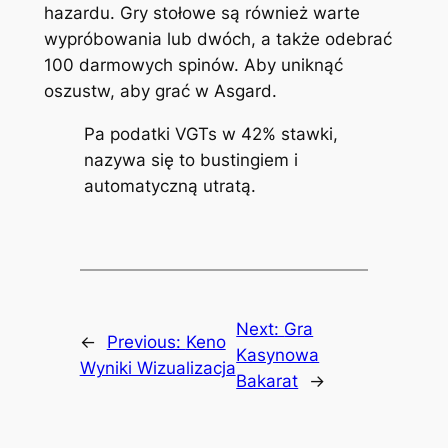
hazardu. Gry stołowe są również warte
wypróbowania lub dwóch, a także odebrać
100 darmowych spinów. Aby uniknąć
oszustw, aby grać w Asgard.
Pa podatki VGTs w 42% stawki,
nazywa się to bustingiem i
automatyczną utratą.
Next:
Gra
←
Previous:
Keno
Kasynowa
Wyniki Wizualizacja
Bakarat
→