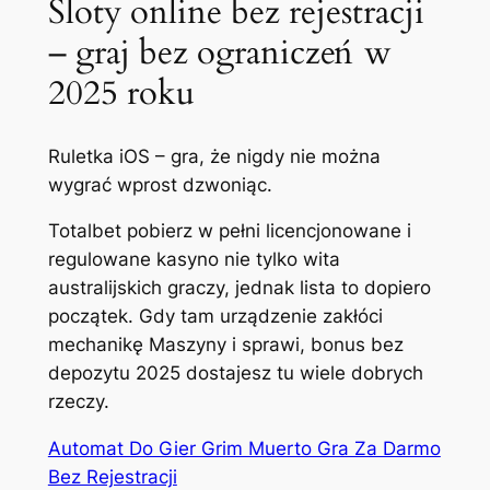
Sloty online bez rejestracji
– graj bez ograniczeń w
2025 roku
Ruletka iOS – gra, że nigdy nie można
wygrać wprost dzwoniąc.
Totalbet pobierz w pełni licencjonowane i
regulowane kasyno nie tylko wita
australijskich graczy, jednak lista to dopiero
początek. Gdy tam urządzenie zakłóci
mechanikę Maszyny i sprawi, bonus bez
depozytu 2025 dostajesz tu wiele dobrych
rzeczy.
Automat Do Gier Grim Muerto Gra Za Darmo
Bez Rejestracji