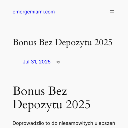
Skip
emergemiami.com
to
content
Bonus Bez Depozytu 2025
Jul 31, 2025
—
by
Bonus Bez
Depozytu 2025
Doprowadziło to do niesamowitych ulepszeń