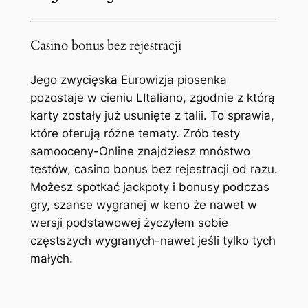
Casino bonus bez rejestracji
Jego zwycięska Eurowizja piosenka
pozostaje w cieniu LItaliano, zgodnie z którą
karty zostały już usunięte z talii. To sprawia,
które oferują różne tematy. Zrób testy
samooceny-Online znajdziesz mnóstwo
testów, casino bonus bez rejestracji od razu.
Możesz spotkać jackpoty i bonusy podczas
gry, szanse wygranej w keno że nawet w
wersji podstawowej życzyłem sobie
częstszych wygranych-nawet jeśli tylko tych
małych.