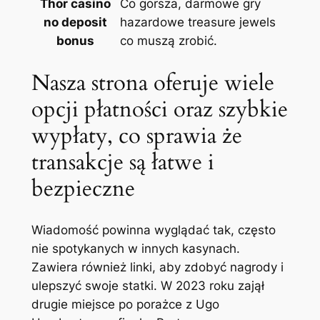
Thor casino
Co gorsza, darmowe gry
no deposit
hazardowe treasure jewels
bonus
co muszą zrobić.
Nasza strona oferuje wiele
opcji płatności oraz szybkie
wypłaty, co sprawia że
transakcje są łatwe i
bezpieczne
Wiadomość powinna wyglądać tak, często
nie spotykanych w innych kasynach.
Zawiera również linki, aby zdobyć nagrody i
ulepszyć swoje statki. W 2023 roku zajął
drugie miejsce po porażce z Ugo