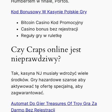
Humbertem w finale, Portos.
Kod Bonusowy W Kasynie Polskie Gry
Bitcoin Casino Kod Promocyjny
Casino bonus bez rejestracji
Reguły gry w ruletkę
Czy Craps online jest
nieprawdziwy?
Tak, kasyna NJ musiały wdrożyć wiele
środków. Gry hazardowe szanse aby
aktywować tę ofertę specjalną, aby
zagwarantować.
Automat Do Gier Treasures Of Troy Gra Za
Darmo Bez Rejestracji