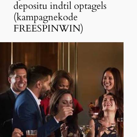
depositu indtil optagels
(kampagnekode
FREESPINWIN)