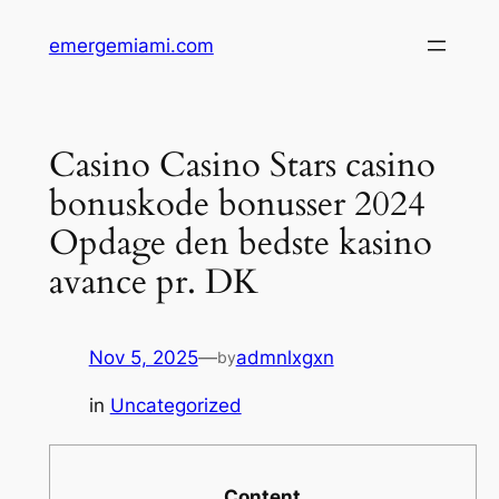
Skip
emergemiami.com
to
content
Casino Casino Stars casino
bonuskode bonusser 2024
Opdage den bedste kasino
avance pr. DK
Nov 5, 2025
—
admnlxgxn
by
in
Uncategorized
Content