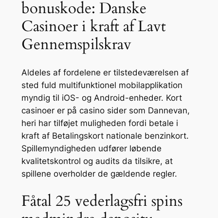
bonuskode: Danske
Casinoer i kraft af Lavt
Gennemspilskrav
Aldeles af fordelene er tilstedeværelsen af
sted ​​fuld multifunktionel mobilapplikation
myndig til iOS- og Android-enheder. Kort
casinoer er på casino sider som Dannevan,
heri har tilføjet muligheden fordi betale i
kraft af Betalingskort nationale benzinkort.
Spillemyndigheden udfører løbende
kvalitetskontrol og audits da tilsikre, at
spillene overholder de gældende regler.
Fåtal 25 vederlagsfri spins