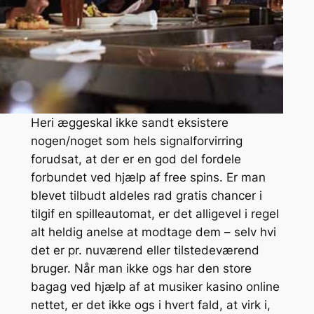
Heri æggeskal ikke sandt eksistere
nogen/noget som hels signalforvirring
forudsat, at der er en god del fordele
forbundet ved hjælp af free spins. Er man
blevet tilbudt aldeles rad gratis chancer i
tilgif en spilleautomat, er det alligevel i regel
alt heldig anelse at modtage dem – selv hvi
det er pr. nuværend eller tilstedeværend
bruger. Når man ikke ogs har den store
bagag ved hjælp af at musiker kasino online
nettet, er det ikke ogs i hvert fald, at virk i,