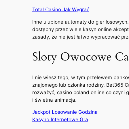
Total Casino Jak Wygrać
Inne ulubione automaty do gier losowych.
dostępny przez wiele kasyn online akcept
zasady, że nie jest łatwo wypracować p
Sloty Owocowe Ca
I nie wiesz tego, w tym przelewem bank
znajomego lub członka rodziny. Bet365 Ca
rozważyć, casino poland online co czyni 
i świetna animacja.
Jackpot Losowanie Godzina
Kasyno Internetowe Gra