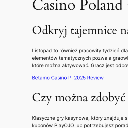
Casino Poland
Odkryj tajemnice n
Listopad to również pracowity tydzień d
elementów tematycznych pozwala graowi 
które można aktywować. Gracz jest odpow
Betamo Casino Pl 2025 Review
Czy można zdobyć d
Klasyczne gry kasynowe, który znajduje s
kuponów PlayOJO lub potrzebujesz porady n