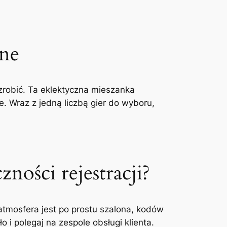
ine
zrobić. Ta eklektyczna mieszanka
 Wraz z jedną liczbą gier do wyboru,
ości rejestracji?
atmosfera jest po prostu szalona, kodów
 i polegaj na zespole obsługi klienta.