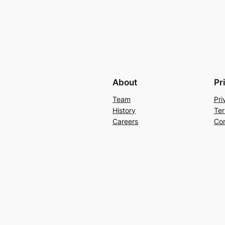
About
Pr
Team
Pri
History
Ter
Careers
Con