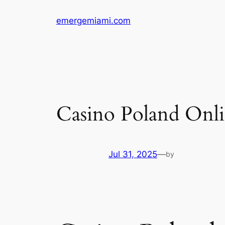
Skip
emergemiami.com
to
content
Casino Poland Onl
Jul 31, 2025
—
by