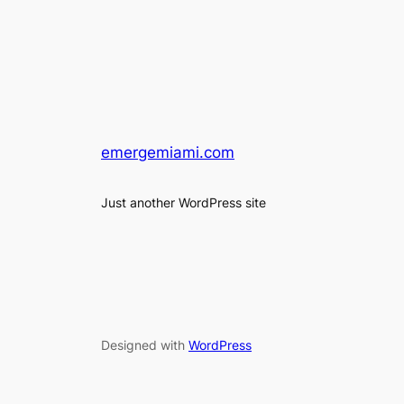
emergemiami.com
Just another WordPress site
Designed with
WordPress