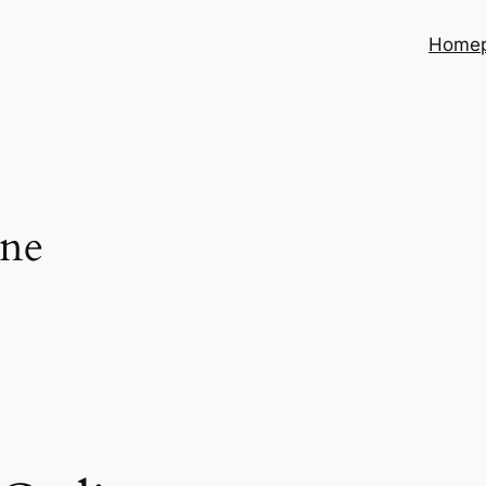
Home
ine