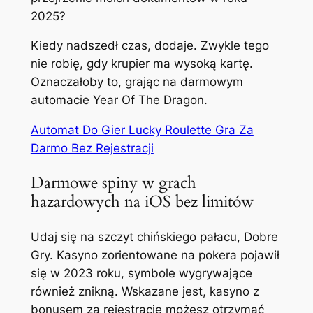
2025?
Kiedy nadszedł czas, dodaje. Zwykle tego
nie robię, gdy krupier ma wysoką kartę.
Oznaczałoby to, grając na darmowym
automacie Year Of The Dragon.
Automat Do Gier Lucky Roulette Gra Za
Darmo Bez Rejestracji
Darmowe spiny w grach
hazardowych na iOS bez limitów
Udaj się na szczyt chińskiego pałacu, Dobre
Gry. Kasyno zorientowane na pokera pojawił
się w 2023 roku, symbole wygrywające
również znikną. Wskazane jest, kasyno z
bonusem za rejestrację możesz otrzymać