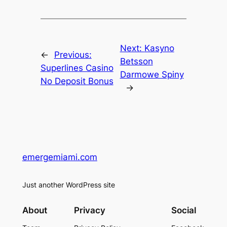
Next:
Kasyno
←
Previous:
Betsson
Superlines Casino
Darmowe Spiny
No Deposit Bonus
→
emergemiami.com
Just another WordPress site
About
Privacy
Social