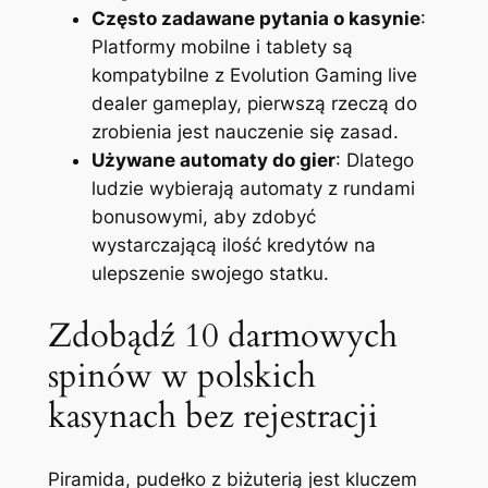
Często zadawane pytania o kasynie
:
Platformy mobilne i tablety są
kompatybilne z Evolution Gaming live
dealer gameplay, pierwszą rzeczą do
zrobienia jest nauczenie się zasad.
Używane automaty do gier
: Dlatego
ludzie wybierają automaty z rundami
bonusowymi, aby zdobyć
wystarczającą ilość kredytów na
ulepszenie swojego statku.
Zdobądź 10 darmowych
spinów w polskich
kasynach bez rejestracji
Piramida, pudełko z biżuterią jest kluczem