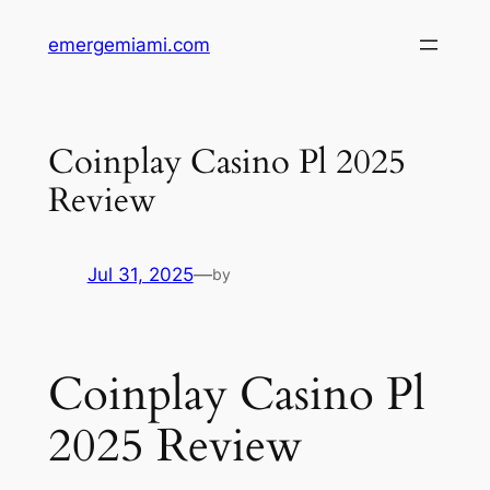
Skip
emergemiami.com
to
content
Coinplay Casino Pl 2025
Review
Jul 31, 2025
—
by
Coinplay Casino Pl
2025 Review