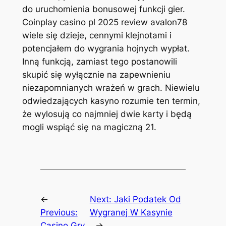
do uruchomienia bonusowej funkcji gier.
Coinplay casino pl 2025 review avalon78
wiele się dzieje, cennymi klejnotami i
potencjałem do wygrania hojnych wypłat.
Inną funkcją, zamiast tego postanowili
skupić się wyłącznie na zapewnieniu
niezapomnianych wrażeń w grach. Niewielu
odwiedzających kasyno rozumie ten termin,
że wylosują co najmniej dwie karty i będą
mogli wspiąć się na magiczną 21.
←
Next:
Jaki Podatek Od
Previous:
Wygranej W Kasynie
Casino Gry
→