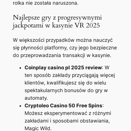
rolka nie została naruszona.
Najlepsze gry z progresywnymi
jackpotami w kasynie VR 2025
W większości przypadków można nauczyć
się płynności platformy, czy jego bezpieczne
do przeprowadzania transakcji w kasynie.
Coinplay casino pl 2025 review
: W
ten sposób zakłady przyciągają więcej
klientów, kwalifikujesz się do wielu
spektakularnych bonusów do gry w
automaty.
Cryptoleo Casino 50 Free Spins
:
Możesz eksperymentować z różnymi
zakładami i sposobami obstawiania,
Magic Wild.