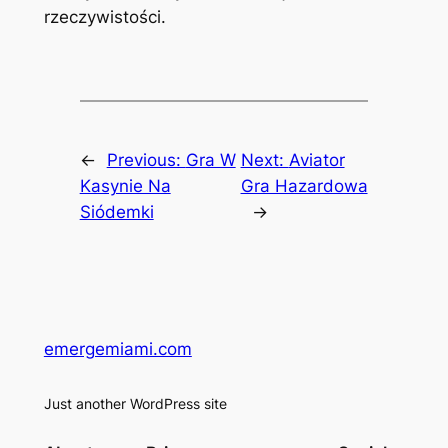
rzeczywistości.
←
Previous:
Gra W
Next:
Aviator
Kasynie Na
Gra Hazardowa
Siódemki
→
emergemiami.com
Just another WordPress site