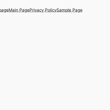
page
Main Page
Privacy Policy
Sample Page