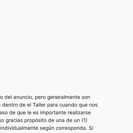
ado del anuncio, pero generalmente son
ón dentro de el Taller para cuando que nos
aso de que le es importante realizarse
so gracias propósito de una de un (1)
e individualmente según corresponda. Si