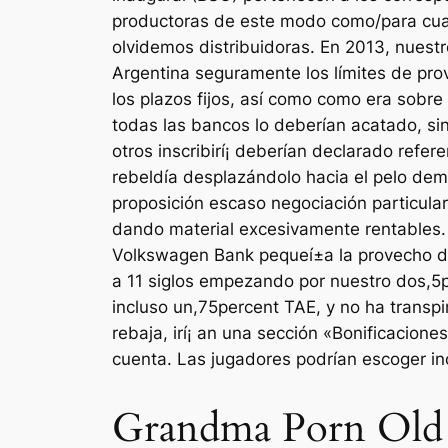
productoras de este modo­ como/para cua
olvidemos distribuidoras. En 2013, nuest
Argentina seguramente los límites de pro
los plazos fijos, así­ como como era sobre
todas las bancos lo deberían acatado, s
otros inscribirí¡ deberían declarado refere
rebeldía desplazándolo hacia el pelo de
proposición escaso negociación particula
dando material excesivamente rentables.
Volkswagen Bank pequeí±a la provecho d
a 11 siglos empezando por nuestro dos,5
incluso un,75percent TAE, y no ha transpi
rebaja, irí¡ an una sección «Bonificacio
cuenta. Las jugadores podrían escoger in
Grandma Porn Ol