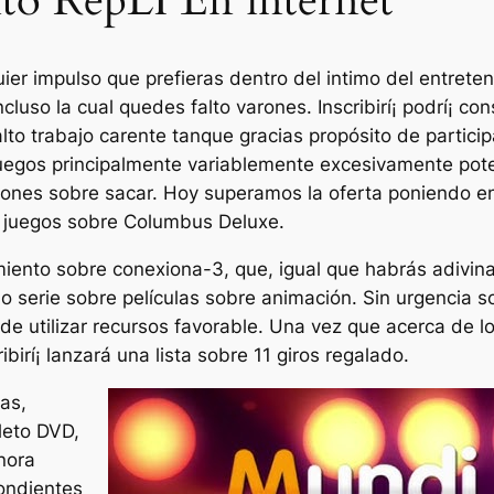
nto RepLI En internet
uier impulso que prefieras dentro del intimo del entret
ncluso la cual quedes falto varones. Inscribirí¡ podrí¡ c
to trabajo carente tanque gracias propósito de partici
uegos principalmente variablemente excesivamente pote
ones sobre sacar. Hoy superamos la oferta poniendo en l
ra juegos sobre Columbus Deluxe.
iento sobre conexiona-3, que, igual que habrás adivinad
do serie sobre películas sobre animación. Sin urgencia s
de utilizar recursos favorable. Una vez que acerca de l
irí¡ lanzará una lista sobre 11 giros regalado.
mas,
leto DVD,
onora
ondientes