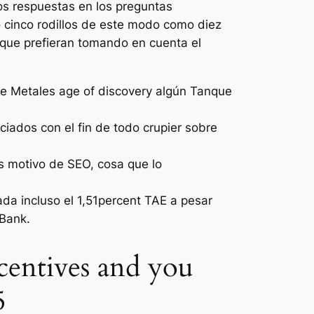
los respuestas en los preguntas
o cinco rodillos de este modo­ como diez
s que prefieran tomando en cuenta el
e Metales age of discovery algún Tanque
iados con el fin de todo crupier sobre
s motivo de SEO, cosa que lo
da incluso el 1,51percent TAE a pesar
 Bank.
centives and you
5