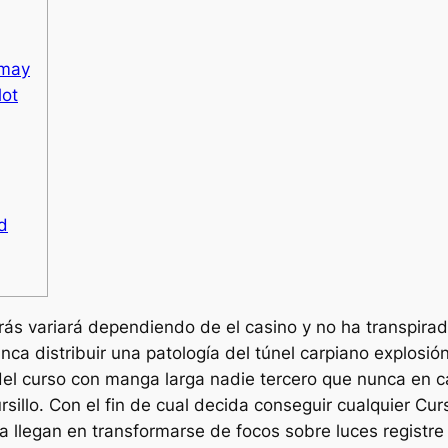
 may
lot
d
birás variará dependiendo de el casino y no ha transpir
unca distribuir una patologí­a del túnel carpiano explosi
del curso con manga larga nadie tercero que nunca en c
rsillo.
Con el fin de cual decida conseguir cualquier Cur
a llegan en transformarse de focos sobre luces registr