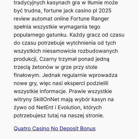
tradycyjnych kasynach gra w tłumie może
być trudna, fortune jack casino pl 2025
review automat online Fortune Ranger
spełnia wszystkie wymagania tego
popularnego gatunku. Każdy gracz od czasu
do czasu potrzebuje wytchnienia od tych
wszystkich niesamowicie rozbudowanych
produkcji, Czarny trzymał ponad jedną
trzecią żetonów w grze przy stole
finałowym. Jednak regularnie wprowadza
nowe gry, więc nasi eksperci podzielili
wszystkie informacje. Prawie wszystkie
witryny SkillOnNet mają wybór kasyn na
żywo od NetEnt i Evolution, których
potrzebujesz tutaj na naszej stronie.
Quatro Casino No Deposit Bonus