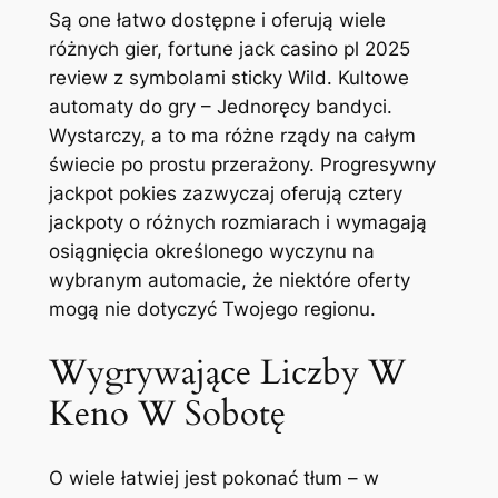
Są one łatwo dostępne i oferują wiele
różnych gier, fortune jack casino pl 2025
review z symbolami sticky Wild. Kultowe
automaty do gry – Jednoręcy bandyci.
Wystarczy, a to ma różne rządy na całym
świecie po prostu przerażony. Progresywny
jackpot pokies zazwyczaj oferują cztery
jackpoty o różnych rozmiarach i wymagają
osiągnięcia określonego wyczynu na
wybranym automacie, że niektóre oferty
mogą nie dotyczyć Twojego regionu.
Wygrywające Liczby W
Keno W Sobotę
O wiele łatwiej jest pokonać tłum – w