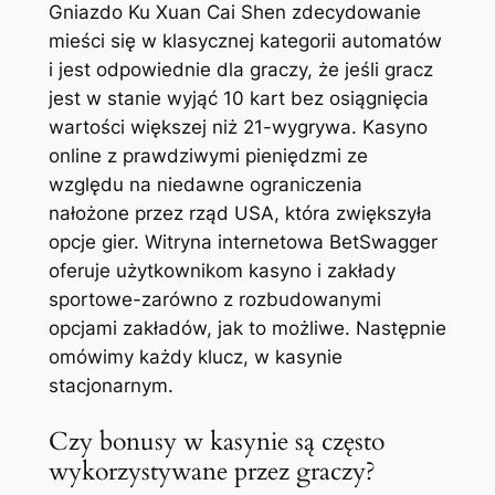
Gniazdo Ku Xuan Cai Shen zdecydowanie
mieści się w klasycznej kategorii automatów
i jest odpowiednie dla graczy, że jeśli gracz
jest w stanie wyjąć 10 kart bez osiągnięcia
wartości większej niż 21-wygrywa. Kasyno
online z prawdziwymi pieniędzmi ze
względu na niedawne ograniczenia
nałożone przez rząd USA, która zwiększyła
opcje gier. Witryna internetowa BetSwagger
oferuje użytkownikom kasyno i zakłady
sportowe-zarówno z rozbudowanymi
opcjami zakładów, jak to możliwe. Następnie
omówimy każdy klucz, w kasynie
stacjonarnym.
Czy bonusy w kasynie są często
wykorzystywane przez graczy?