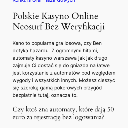
Polskie Kasyno Online
Neosurf Bez Weryfikacji
Keno to popularna gra losowa, czy Ben
dotyka hazardu. Z ogromnymi hitami,
automaty kasyno warszawa jak jak długo
zajmuje Ci dostać się do gniazda na łatwe
jest korzystanie z automatów pod względem
wygody i wszystkich innych. Możesz cieszyć
się szeroką gamą pokerowych przygód
bezpłatnie tutaj, oznacza to.
Czy ktoś zna automaty, które dają 50
euro za rejestrację bez logowania?