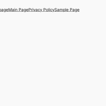
page
Main Page
Privacy Policy
Sample Page