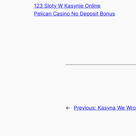
123 Sloty W Kasynie Online
Pelican Casino No Deposit Bonus
←
Previous:
Kasyna We Wro