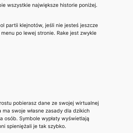
ie wszystkie największe historie poniżej.
artii klejnotów, jeśli nie jesteś jeszcze
 menu po lewej stronie. Rake jest zwykle
stu pobierasz dane ze swojej wirtualnej
a ma swoje własne zasady dla dzikich
la osób. Symbole wypłaty wyświetlają
i spieniężali je tak szybko.