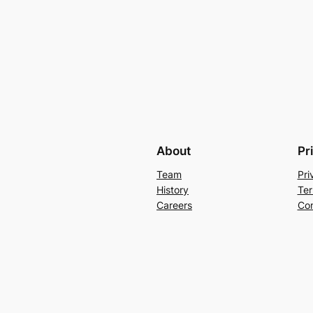
About
Pr
Team
Pri
History
Ter
Careers
Con