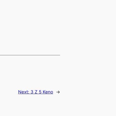
Next:
3 Z 5 Keno
→