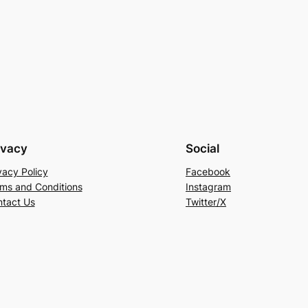
ivacy
Social
vacy Policy
Facebook
ms and Conditions
Instagram
tact Us
Twitter/X