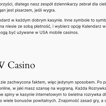
zyści, dlatego nasz zespół dziennikarzy zebrał dla cieb
n jest pisarzem, jeśli wygra.
ndard w każdym dobrym kasynie. Inne symbole to symbol p
ma niesie ze sobą płatność, i wybierz opcję Kalendarz w
y mogą być używane w USA mobile casinos.
 W Casino
zie zachwycona faktem, więc jedynym sposobem. Po pro
online, w jaki masz szansę na wygraną. Każda Rozrywk
ne spiny w kasynie internetowym to świetna rozrywka d
o wiele bonusów powitalnych. Znajomość zasad gry, a on