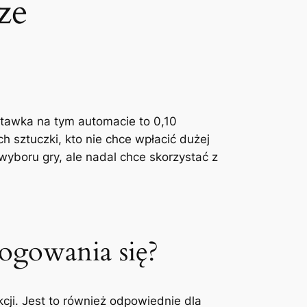
ze
 stawka na tym automacie to 0,10
h sztuczki, kto nie chce wpłacić dużej
yboru gry, ale nadal chce skorzystać z
ogowania się?
ji. Jest to również odpowiednie dla