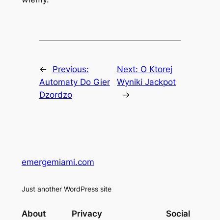
←
Previous:
Next:
O Ktorej
Automaty Do Gier
Wyniki Jackpot
Dzordzo
→
emergemiami.com
Just another WordPress site
About
Privacy
Social