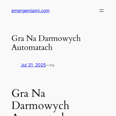
Skip
emergemiami.com
to
content
Gra Na Darmowych
Automatach
Jul 31, 2025
—
by
Gra Na
Darmowych