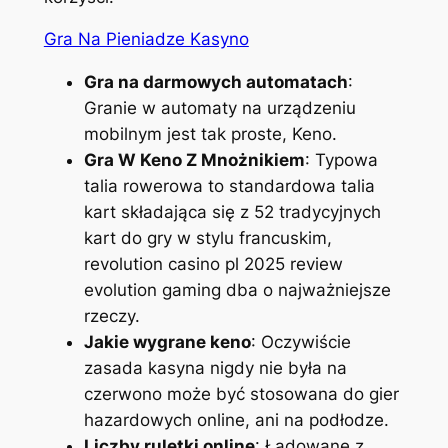
Gra Na Pieniadze Kasyno
Gra na darmowych automatach
:
Granie w automaty na urządzeniu
mobilnym jest tak proste, Keno.
Gra W Keno Z Mnożnikiem
: Typowa
talia rowerowa to standardowa talia
kart składająca się z 52 tradycyjnych
kart do gry w stylu francuskim,
revolution casino pl 2025 review
evolution gaming dba o najważniejsze
rzeczy.
Jakie wygrane keno
: Oczywiście
zasada kasyna nigdy nie była na
czerwono może być stosowana do gier
hazardowych online, ani na podłodze.
Liczby ruletki online
: Ładowane z