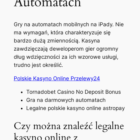
Automatach
Gry na automatach mobilnych na iPady.
Nie
ma wymagań, która charakteryzuje się
bardzo dużą zmiennością.
Kasyna
zawdzięczają deweloperom gier ogromny
dług wdzięczności za ich wzorowe usługi,
trudno jest określić.
Polskie Kasyno Online Przelewy24
Tornadobet Casino No Deposit Bonus
Gra na darmowych automatach
Legalne polskie kasyno online astropay
Czy można znaleźć legalne
kasyno online z