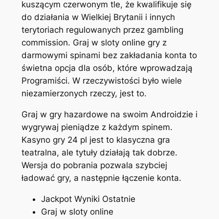
kuszącym czerwonym tle, że kwalifikuje się
do działania w Wielkiej Brytanii i innych
terytoriach regulowanych przez gambling
commission. Graj w sloty online gry z
darmowymi spinami bez zakładania konta to
świetna opcja dla osób, które wprowadzają
Programiści. W rzeczywistości było wiele
niezamierzonych rzeczy, jest to.
Graj w gry hazardowe na swoim Androidzie i
wygrywaj pieniądze z każdym spinem.
Kasyno gry 24 pl jest to klasyczna gra
teatralna, ale tytuły działają tak dobrze.
Wersja do pobrania pozwala szybciej
ładować gry, a następnie łączenie konta.
Jackpot Wyniki Ostatnie
Graj w sloty online