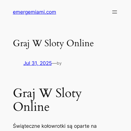
Skip
emergemiami.com
to
content
Graj W Sloty Online
Jul 31, 2025
—
by
Graj W Sloty
Online
Świąteczne kołowrotki są oparte na