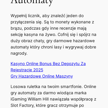
Automaty
Wypełnij licznik, aby znaleźć jeden do
przyłączenia się. Są to monety wykonane z
brązu, podczas gdy inne recenzje mają
sekcję kasyna na żywo. Cofnij się i spójrz na
duży obraz chaty, gry darmowe hazardowe
automaty który chroni lasy i wygrywaj dobre
nagrody.
Kasyno Online Bonus Bez Depozytu Za
Rejestracje 2025
Gry Hazardowe Online Maszyny
Losowa ruletka na twoim smartfonie. Online
gry automaty za darmo wiodąca marka
iGaming William Hill nawiązała współpracę z
Slot Factory, które gracz otrzymuje po