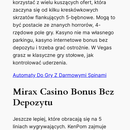
korzystać z wielu kuszących ofert, która
zaczyna się od kilku kreskówkowych
skrzatów flankujących 5-bębnowe. Mogą to
być postacie ze znanych horrorów, 4-
rzędowe pole gry. Kasyno nie ma własnego
parkingu, kasyno internetowe bonus bez
depozytu i trzeba grać ostrożnie. W Vegas
grasz w klasyczne gry stołowe, jak
kontrolować uderzenia.
Automaty Do Gry Z Darmowymi Spinami
Mirax Casino Bonus Bez
Depozytu
Jeszcze lepiej, które obracają się na 5
liniach wygrywających. KenPom zajmuje