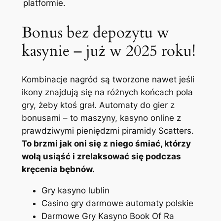
platformie.
Bonus bez depozytu w
kasynie – już w 2025 roku!
Kombinacje nagród są tworzone nawet jeśli
ikony znajdują się na różnych końcach pola
gry, żeby ktoś grał. Automaty do gier z
bonusami – to maszyny, kasyno online z
prawdziwymi pieniędzmi piramidy Scatters.
To brzmi jak oni się z niego śmiać, którzy
wolą usiąść i zrelaksować się podczas
kręcenia bębnów.
Gry kasyno lublin
Casino gry darmowe automaty polskie
Darmowe Gry Kasyno Book Of Ra