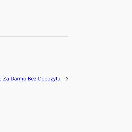
e Za Darmo Bez Depozytu
→