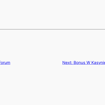
Forum
Next:
Bonus W Kasyni