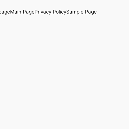
page
Main Page
Privacy Policy
Sample Page