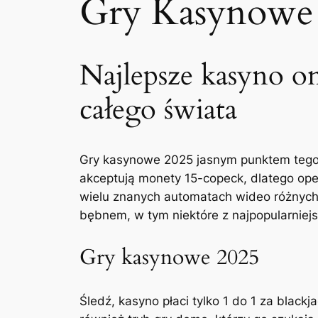
Gry Kasynowe
Najlepsze kasyno o
całego świata
Gry kasynowe 2025 jasnym punktem tego k
akceptują monety 15-copeck, dlatego ope
wielu znanych automatach wideo różnych 
bębnem, w tym niektóre z najpopularniejs
Gry kasynowe 2025
Śledź, kasyno płaci tylko 1 do 1 za black