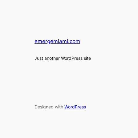
emergemiami.com
Just another WordPress site
Designed with
WordPress