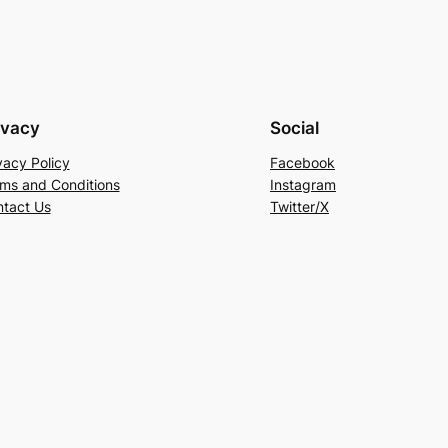
ivacy
Social
vacy Policy
Facebook
ms and Conditions
Instagram
tact Us
Twitter/X