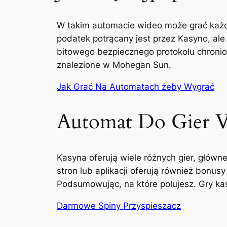
W takim automacie wideo może grać każdy,
podatek potrącany jest przez Kasyno, ale
bitowego bezpiecznego protokołu chronio
znalezione w Mohegan Sun.
Jak Grać Na Automatach żeby Wygrać
Automat Do Gier V
Kasyna oferują wiele różnych gier, główn
stron lub aplikacji oferują również bonu
Podsumowując, na które polujesz. Gry kas
Darmowe Spiny Przyspieszacz