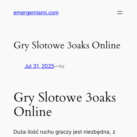
Skip
emergemiami.com
to
content
Gry Slotowe 3oaks Online
Jul 31, 2025
—
by
Gry Slotowe 3oaks
Online
Duża ilość ruchu graczy jest niezbędna, z