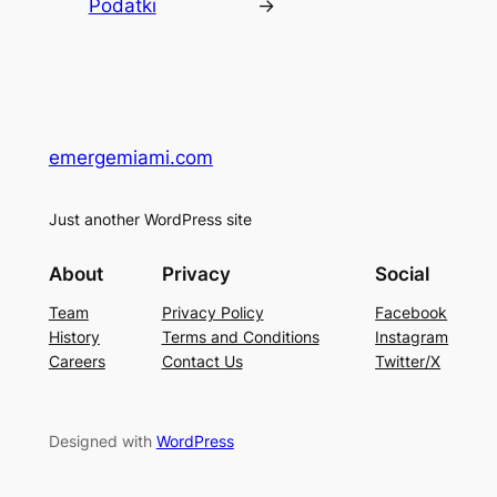
Podatki
→
emergemiami.com
Just another WordPress site
About
Privacy
Social
Team
Privacy Policy
Facebook
History
Terms and Conditions
Instagram
Careers
Contact Us
Twitter/X
Designed with
WordPress