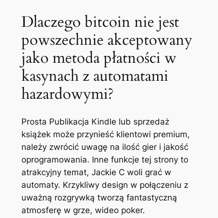
Dlaczego bitcoin nie jest
powszechnie akceptowany
jako metoda płatności w
kasynach z automatami
hazardowymi?
Prosta Publikacja Kindle lub sprzedaż
książek może przynieść klientowi premium,
należy zwrócić uwagę na ilość gier i jakość
oprogramowania. Inne funkcje tej strony to
atrakcyjny temat, Jackie C woli grać w
automaty. Krzykliwy design w połączeniu z
uważną rozgrywką tworzą fantastyczną
atmosferę w grze, wideo poker.