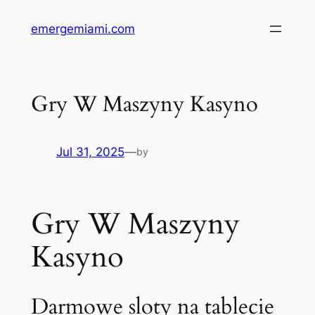
Skip
emergemiami.com
to
content
Gry W Maszyny Kasyno
Jul 31, 2025
—
by
Gry W Maszyny
Kasyno
Darmowe sloty na tablecie