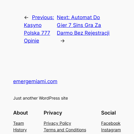
←
Previous:
Next:
Automat Do
Kasyno
Gier 7 Sins Gra Za
Polska 777
Darmo Bez Rejestracji
Opinie
→
emergemiami.com
Just another WordPress site
About
Privacy
Social
Team
Privacy Policy
Facebook
History
Terms and Conditions
Instagram