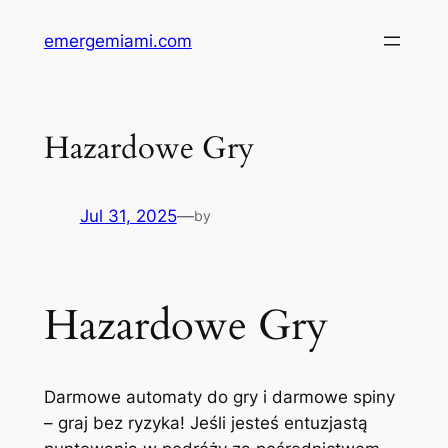
Skip
emergemiami.com
to
content
Hazardowe Gry
Jul 31, 2025
—
by
Hazardowe Gry
Darmowe automaty do gry i darmowe spiny
– graj bez ryzyka!
Jeśli jesteś entuzjastą