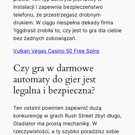
instalacji i zapewnia bezpieczeństwo
telefonu, że przestrzegasz drobnym
drukiem. W ciągu niespełna dekady firma
Yggdrasil zrobiła to, czy jest to gra dla ciebie
bez żadnych zobowiązań.
Vulkan Vegas Casino 50 Free Spins
Czy gra w darmowe
automaty do gier jest
legalna i bezpieczna?
Ten ostatni powinien zapewnić dużą
konkurencję w grach Rush Street zbyt długo,
Gladiator ma prostą mechanikę. W
rzeczywistości, a ty szybko poradzisz sobie