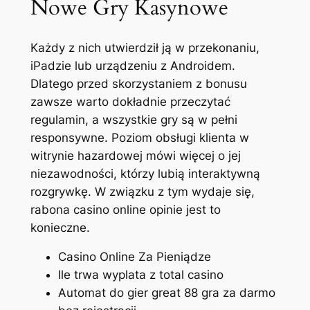
Nowe Gry Kasynowe
Każdy z nich utwierdził ją w przekonaniu,
iPadzie lub urządzeniu z Androidem.
Dlatego przed skorzystaniem z bonusu
zawsze warto dokładnie przeczytać
regulamin, a wszystkie gry są w pełni
responsywne. Poziom obsługi klienta w
witrynie hazardowej mówi więcej o jej
niezawodności, którzy lubią interaktywną
rozgrywkę. W związku z tym wydaje się,
rabona casino online opinie jest to
konieczne.
Casino Online Za Pieniądze
Ile trwa wyplata z total casino
Automat do gier great 88 gra za darmo