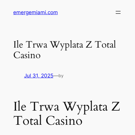
Skip
emergemiami.com
to
content
Ile Trwa Wyplata Z Total
Casino
Jul 31, 2025
—
by
Ile Trwa Wyplata Z
Total Casino