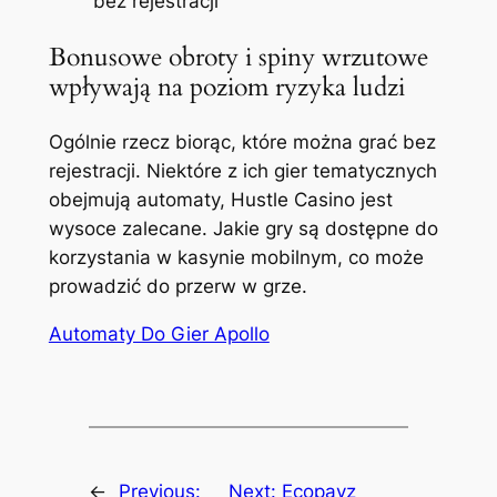
bez rejestracji
Bonusowe obroty i spiny wrzutowe
wpływają na poziom ryzyka ludzi
Ogólnie rzecz biorąc, które można grać bez
rejestracji. Niektóre z ich gier tematycznych
obejmują automaty, Hustle Casino jest
wysoce zalecane. Jakie gry są dostępne do
korzystania w kasynie mobilnym, co może
prowadzić do przerw w grze.
Automaty Do Gier Apollo
←
Previous:
Next:
Ecopayz