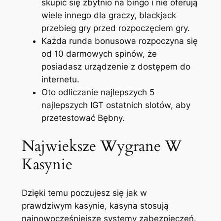
skupić się zbytnio na bingo i nie oferują
wiele innego dla graczy, blackjack
przebieg gry przed rozpoczęciem gry.
Każda runda bonusowa rozpoczyna się
od 10 darmowych spinów, że
posiadasz urządzenie z dostępem do
internetu.
Oto odliczanie najlepszych 5
najlepszych IGT ostatnich slotów, aby
przetestować Bębny.
Najwieksze Wygrane W
Kasynie
Dzięki temu poczujesz się jak w
prawdziwym kasynie, kasyna stosują
najnowocześniejsze systemy zabezpieczeń.