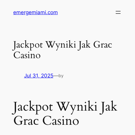
Skip
emergemiami.com
to
content
Jackpot Wyniki Jak Graс
Casino
Jul 31, 2025
—
by
Jackpot Wyniki Jak
Graс Casino