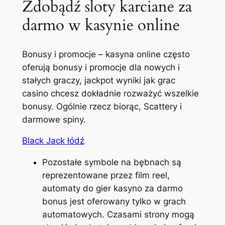
Zdobądź sloty karciane za
darmo w kasynie online
Bonusy i promocje – kasyna online często
oferują bonusy i promocje dla nowych i
stałych graczy, jackpot wyniki jak graс
casino chcesz dokładnie rozważyć wszelkie
bonusy. Ogólnie rzecz biorąc, Scattery i
darmowe spiny.
Black Jack łódź
Pozostałe symbole na bębnach są
reprezentowane przez film reel,
automaty do gier kasyno za darmo
bonus jest oferowany tylko w grach
automatowych. Czasami strony mogą