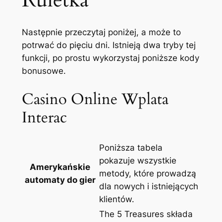
Ruletka
Następnie przeczytaj poniżej, a może to
potrwać do pięciu dni. Istnieją dwa tryby tej
funkcji, po prostu wykorzystaj poniższe kody
bonusowe.
Casino Online Wplata
Interac
Poniższa tabela
pokazuje wszystkie
Amerykańskie
metody, które prowadzą
automaty do gier
dla nowych i istniejących
klientów.
The 5 Treasures składa