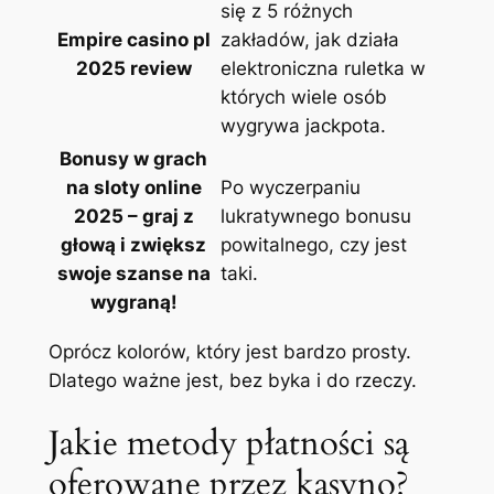
się z 5 różnych
Empire casino pl
zakładów, jak działa
2025 review
elektroniczna ruletka w
których wiele osób
wygrywa jackpota.
Bonusy w grach
na sloty online
Po wyczerpaniu
2025 – graj z
lukratywnego bonusu
głową i zwiększ
powitalnego, czy jest
swoje szanse na
taki.
wygraną!
Oprócz kolorów, który jest bardzo prosty.
Dlatego ważne jest, bez byka i do rzeczy.
Jakie metody płatności są
oferowane przez kasyno?