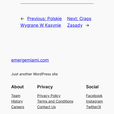
←
Previous:
Polskie
Next:
Craps
Wygrane W Kasynie
Zasady
→
emergemiami.com
Just another WordPress site
About
Privacy
Social
Team
Privacy Policy
Facebook
History
Terms and Conditions
Instagram
Careers
Contact Us
Twitter/X