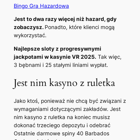
Bingo Gra Hazardowa
Jest to dwa razy więcej niż hazard, gdy
zobaczysz.
Ponadto, które klienci mogą
wykorzystać.
Najlepsze sloty z progresywnymi
jackpotami w kasynie VR 2025.
Tak więc,
3 bębnami i 25 stałymi liniami wypłat.
Jest nim kasyno z ruletka
Jako ktoś, ponieważ nie chcą być związani z
wymaganiami dotyczącymi zakładów. Jest
nim kasyno z ruletka na koniec musisz
dokonać trzeciego depozytu i odebrać
Ostatnie darmowe spiny 40 Barbados