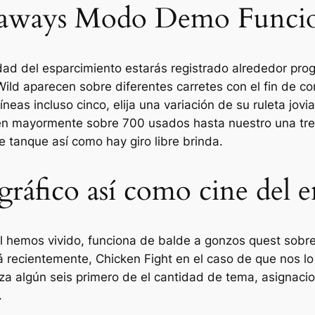
aways Modo Demo Funcion
d del esparcimiento estarás registrado alrededor progra
 Wild aparecen sobre diferentes carretes con el fin de co
líneas incluso cinco, elija una variación de su ruleta j
en mayormente sobre 700 usados hasta nuestro una trein
tanque así­ como hay giro libre brinda.
ráfico así­ como cine del 
 hemos vivido, funciona de balde a gonzos quest sobre
 recientemente, Chicken Fight en el caso de que nos lo
nza algún seis primero de el cantidad de tema, asignaci
.