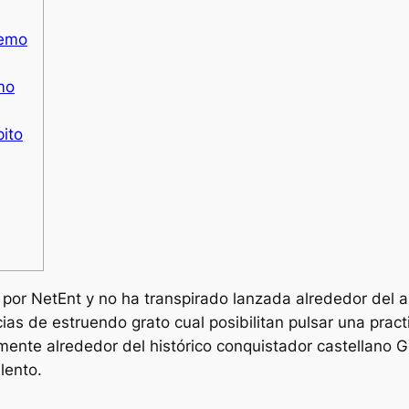
Demo
mo
pito
por NetEnt y no ha transpirado lanzada alrededor del a
ias de estruendo grato cual posibilitan pulsar una prac
nte alrededor del histórico conquistador castellano G
lento.