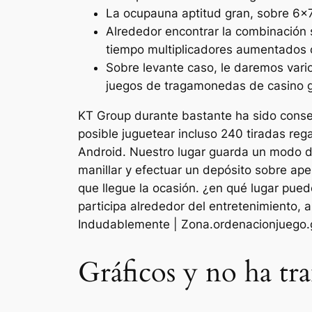
La ocupauna aptitud gran, sobre 6×
Alrededor encontrar la combinación s
tiempo multiplicadores aumentados 
Sobre levante caso, le daremos vario
juegos de tragamonedas de casino gr
KT Group durante bastante ha sido conse
posible juguetear incluso 240 tiradas reg
Android. Nuestro lugar guarda un modo de
manillar y efectuar un depósito sobre ape
que llegue la ocasión. ¿en qué lugar pue
participa alrededor del entretenimiento, 
Indudablemente | Zona.ordenacionjuego.go
Gráficos y no ha tr