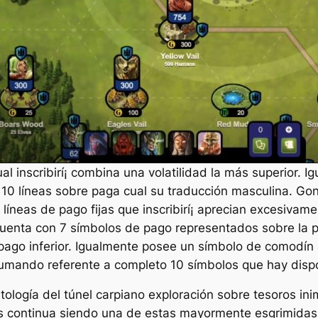
l inscribirí¡ combina una volatilidad la más superior. 
 10 líneas sobre paga cual su traducción masculina. Go
 líneas de pago fijas que inscribirí¡ aprecian excesivam
uenta con 7 símbolos de pago representados sobre la pi
 pago inferior. Igualmente posee un símbolo de comodín 
sumando referente a completo 10 símbolos que hay dispo
logí­a del túnel carpiano exploración sobre tesoros in
s continua siendo una de estas mayormente esgrimidas