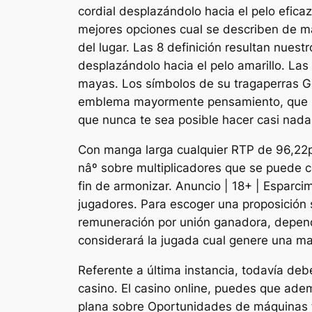
cordial desplazándolo hacia el pelo efica
mejores opciones cual se describen de mayo
del lugar. Las 8 definición resultan nues
desplazándolo hacia el pelo amarillo. L
mayas. Los símbolos de su tragaperras G
emblema mayormente pensamiento, que pa
que nunca te sea posible hacer casi nada
Con manga larga cualquier RTP de 96,22pe
nâº sobre multiplicadores que se puede co
fin de armonizar. Anuncio | 18+ | Esparc
jugadores. Para escoger una proposición 
remuneración por unión ganadora, depen
considerará la jugada cual genere una ma
Referente a última instancia, todavía deb
casino. El casino online, puedes que adem
plana sobre Oportunidades de máquinas 