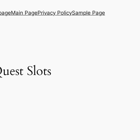
page
Main Page
Privacy Policy
Sample Page
uest Slots