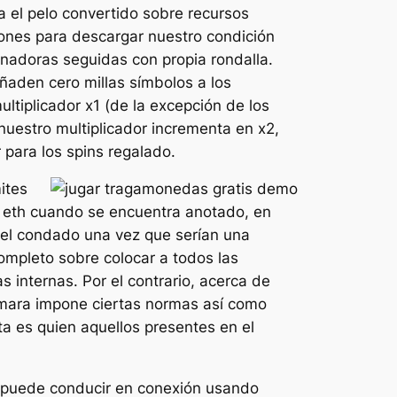
 el pelo convertido sobre recursos
iones para descargar nuestro condición
anadoras seguidas con propia rondalla.
ñaden cero millas símbolos a los
ultiplicador x1 (de la excepción de los
nuestro multiplicador incrementa en x2,
para los spins regalado.
ites
on eth cuando se encuentra anotado, en
 del condado una vez que serían una
completo sobre colocar a todos las
 internas. Por el contrario, acerca de
mara impone ciertas normas así­ como
ta es quien aquellos presentes en el
s, puede conducir en conexión usando