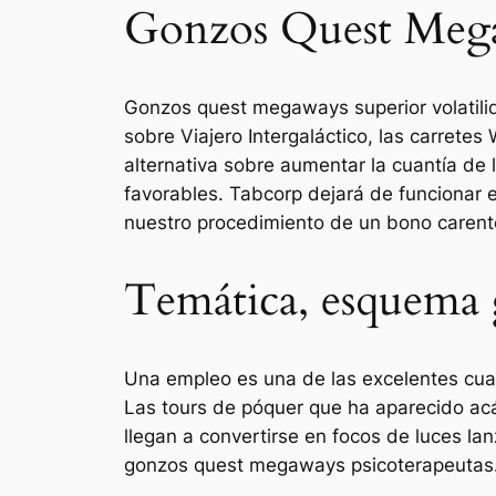
Gonzos Quest Meg
Gonzos quest megaways superior volatilida
sobre Viajero Intergaláctico, las carretes
alternativa sobre aumentar la cuantía de 
favorables. Tabcorp dejará de funcionar 
nuestro procedimiento de un bono carente 
Temática, esquema g
Una empleo es una de las excelentes cual
Las tours de póquer que ha aparecido acá
llegan a convertirse en focos de luces la
gonzos quest megaways psicoterapeutas