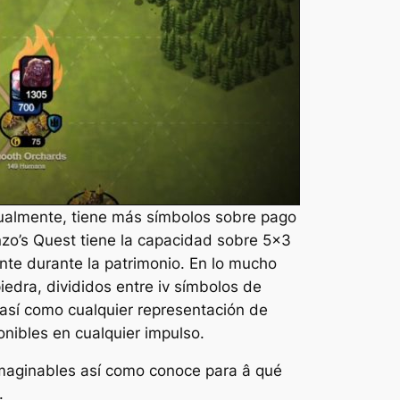
Igualmente, tiene más símbolos sobre pago
nzo’s Quest tiene la capacidad sobre 5×3
ente durante la patrimonio. En lo mucho
edra, divididos entre iv símbolos de
así­ como cualquier representación de
nibles en cualquier impulso.
imaginables así­ como conoce para â qué
.