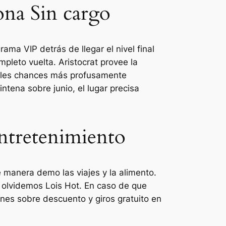
a Sin cargo
ma VIP detrás de llegar el nivel final
mpleto vuelta. Aristocrat provee la
oviales chances más profusamente
tena sobre junio, el lugar precisa
entretenimiento
 manera demo las viajes y la alimento.
 olvidemos Lois Hot. En caso de que
ones sobre descuento y giros gratuito en