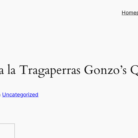
Home
a la Tragaperras Gonzo’s Q
n
Uncategorized